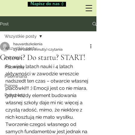
Napisz do nas :)
Post
Wszystkie posty
hauvardszkolenia
Wszystkie posty
13 sie 2018
1 minut(y) czytania
Gotowi? Do startu? START!
Psiologia
Po wielu latach nauki i 4 latach 
Psiomysły
aktywności w zawodzie wreszcie 
Psieminaria
nadszedł ten czas – otwarcie własnej 
Psinne
placówki!!! :) Emocji jest co nie miara, 
Psiesporty
gdyż każdy element budowania 
własnej szkoły daje mi nic więcej a 
czystą radość, mimo, że niektóre z 
nich kosztują nie mało wysiłku. 
Tworzenie czegoś własnego od 
samych fundamentów jest jednak na 