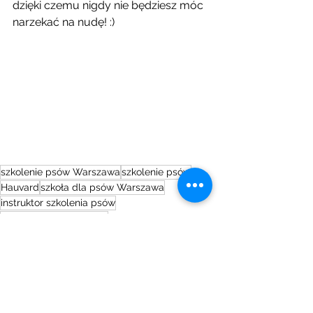
dzięki czemu nigdy nie będziesz móc 
narzekać na nudę! :)
szkolenie psów Warszawa
szkolenie psów
Hauvard
szkoła dla psów Warszawa
instruktor szkolenia psów
profesjonalne szkolenia
podstawowe posłuszeństwo
przedszkole dla szczeniąt
Psinne