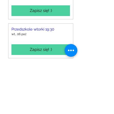
Zapisz się! :)
Przedszkole wtorki 19:30
wt., 06 paź
Zapisz się! :)
Przedszkole - formularz
rejestracji na nową grupę
Wybór w formularzu
Zapisz się! :)