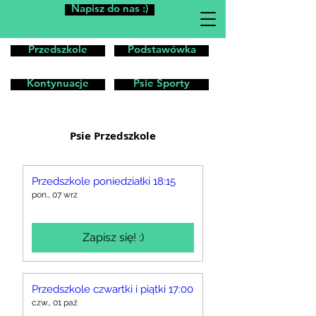
Napisz do nas :)
Przedszkole
Podstawówka
Kontynuacje
Psie Sporty
Psie Przedszkole
Przedszkole poniedziałki 18:15
pon., 07 wrz
Zapisz się! :)
Przedszkole czwartki i piątki 17:00
czw., 01 paź