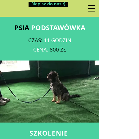
Napisz do nas :)
PSIA
PODSTAWÓWKA
CZAS:
11 GODZIN
CENA:
800 ZŁ
SZKOLENIE