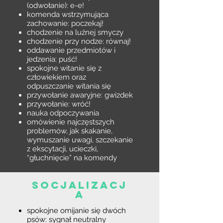
(odwołanie): e-e!
komenda wstrzymująca
zachowanie: poczekaj!
chodzenie na luźnej smyczy
chodzenie przy nodze: równaj!
oddawanie przedmiotów i
jedzenia: puść!
spokojne witanie się z
człowiekiem oraz
odpuszczanie witania się
przywołanie awaryjne: gwizdek
przywołanie: wróć!
nauka odpoczywania
omówienie najczęstszych
problemów, jak skakanie,
wymuszanie uwagi, szczekanie
z ekscytacji, ucieczki,
“głuchnięcie” na komendy
SOCJALIZACJ
A
spokojne omijanie się dwóch
psów​: sygnał neutralny