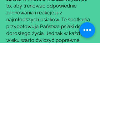
to, aby trenować odpowiednie
zachowania i reakcje już
najmłodszych psiaków. Te spotkania
przygotowują Państwa psiaki do
dorosłego życia. Jednak w każdym
wieku warto ćwiczyć poprawne
wzorce zachowań i zapoznawać
zwierzęta z otaczającym ich światem.
Trenując podstawowe
posłuszeństwo możemy ponadto
uniknąć ryzyka utrwalenia
niepoprawnych wzorców
zachowania. Jednym z etapów
szkolenia jest również socjalizacja. To
moduł składający się na 2 godziny
zajęć. Ma na celu zapobiegać
możliwym problemom z psem,
związanych z zachowaniem
agresywnym lub/i lękowym.
Ćwiczenia wykonywane na tym etapie