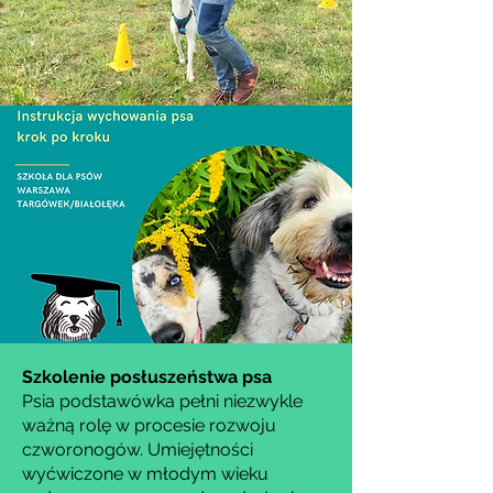
Szkolenie posłuszeństwa psa
Psia podstawówka pełni niezwykle
ważną rolę w procesie rozwoju
czworonogów. Umiejętności
wyćwiczone w młodym wieku