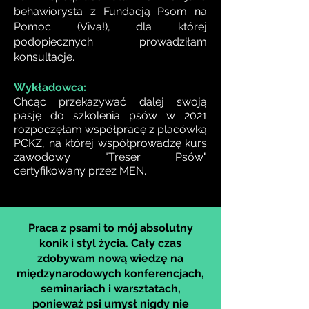
behawiorysta z Fundacją Psom na
Pomoc (Viva!), dla której
podopiecznych prowadziłam
konsultacje.
Wykładowca:
Chcąc przekazywać
dalej swoją
pasję do szkolenia psów w 2021
rozpoczęłam współpracę z placówką
PCKZ, na której współprowadzę kurs
zawodowy "Treser Psów"
certyfikowany przez MEN.
Praca z psami to mój absolutny
konik i styl życia. Cały czas
zdobywam nową wiedzę na
międzynarodowych konferencjach,
seminariach i warsztatach,
ponieważ psi umysł nigdy nie