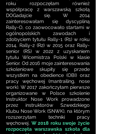
roku rozpoczęłam również
współpracę z warszawską szkołą
DOGadajcie się. W 2014
zainteresowałam się dyscypliną
Rally-O, co zaowocowało startami w
ogólnopolskich zawodach i
zdobyciem tytułu Rally-1 (R1) w roku
2014, Rally-2 (R2) w 2015 oraz Rally-
senior (RS) w 2022 z uzyskaniem
tytułu Wicemistrza Polski w klasie
Senior. Od 2016 moje zainteresowania
szkoleniowe skupiły się przede
wszystkim na obedience (OBI) oraz
pracy węchowej (mantrailing, nose
work). W 2017 zakończyłam pierwsze
organizowane w Polsce szkolenie
Instruktor Nose Work prowadzone
przez instruktorów Szwedzkiego
Klubu Nose Work (SNWK), na którym
rozszerzyłam techniki pracy
węchowej.
W 2018 roku swoje życie
rozpoczęła warszawska szkoła dla