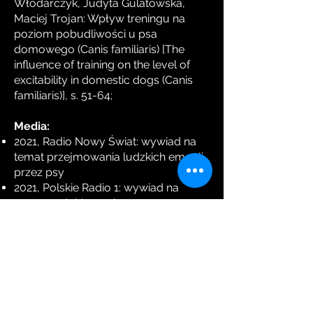
Włodarczyk, Judyta Gulatowska,
Maciej Trojan: Wpływ treningu na
poziom pobudliwości u psa
domowego (Canis familiaris) [The
influence of training on the level of
excitability in domestic dogs (Canis
familiaris)], s. 51-64;
Media:
2021, Radio Nowy Świat: wywiad na
temat przejmowania ludzkich emocji
przez psy
2021, Polskie Radio 1: wywiad na
temat podróżowania z psem
2020, Radio Nowy Świat: wywiad na
temat rozpieszczania psów i
zachowań z tym związanych
2020, Radio Nowy Świat: wywiad na
temat marzeń sennych u zwierząt