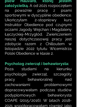
psów Hauvard, której jestem
założycielką.
A od 2021 rozpoczęłam
na poważnie pracę z psami
sportowymi w dyscyplinie obedience.
Ukończyłam 2-stopniowy kurs
Instruktor Obedience pod czujnymi
oczami Jagody Wejchan i Magdaleny
Łęczyckiej-Mrzygłód. Zwieńczeniem
naszej dotychczasowej pracy jest
zdobycie razem z Chilloutem w
listopadzie 2022 tytułu Wicemistrza
Polski Obedience w klasie 2.
Psycholog zwierząt i behawiorysta:
Poza studiami na kierunku
psychologia zwierząt, szczegóły
pracy behawioralnej nad
zachowaniami problemowymi
dopracowywałam podczas studiów
podyplomowych behawiorysta
COAPE (2015/2016). W latach
2018-
2021
współpracowałam również jako