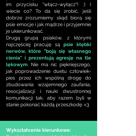
im przycisku "włącz-wyłącz"! ;) I
wiecie co? To da się zrobić, jeśli
dobrze zrozumiemy skąd biorą się
psie emocje i jak mądrze i przyjemnie
je ukierunkować.
Drugą grupą psiaków, z którymi
najczęściej pracuję są
psie kłębki
nerwów, które "boją się własnego
cienia" i prezentują agresję na tle
lękowym
.
Nie ma nic piękniejszego,
jak poprowadzenie duetu człowiek-
pies przez ich wspólną drogę do
zbudowania wzajemnego zaufania,
resocjalizacji i nauki dwustronnej
komunikacji tak, aby razem byli w
stanie pokonać każdą przeszkodę. <3
Wykształcenie kierunkowe: