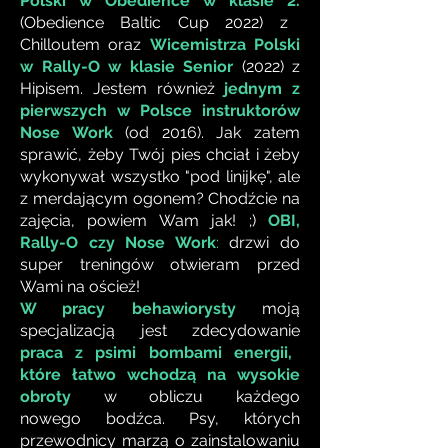
Polski w Obedience w klasie 2.
(Obedience Baltic Cup 2022) z
Chilloutem oraz
Wicemistrza Polski
w Rally-O w klasie Senior
(2022) z
Hipisem. Jestem również
jednym z
pierwszych w Polsce instruktorów
Nose Work
(od 2016). Jak zatem
sprawić, żeby Twój pies chciał i żeby
wykonywał wszystko "pod linijkę", ale
z merdającym ogonem? Chodźcie na
zajęcia, powiem Wam jak! ;)
OBI,
Rally-O czy Nose Work
:
drzwi do
super treningów otwieram przed
Wami na oścież!
W pracy behawiorysty
moją
specjalizacją jest zdecydowanie
praca z psimi bombami energii,
które łatwo wchodzą na wysokie
obroty
w obliczu każdego
nowego
bodźca. Psy, których
przewodnicy marzą o zainstalowaniu