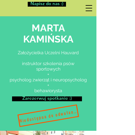
Napisz do nas :)
MARTA
KAMIŃSKA
Założycielka Uczelni Hauvard
instruktor szkolenia psów
sportowych
+
psycholog zwierząt i neuropsycholog
+
behawiorysta
Zarezerwuj spotkanie :)
Niedostępna do odwołania