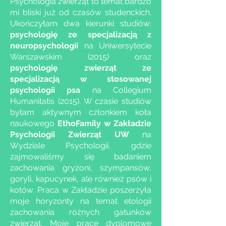
Psychologia zwierząt to temat bardzo
mi bliski już od czasów studenckich.
Ukończyłam dwa kierunki studiów:
psychologię ze specjalizacją z
neuropsychologii
na Uniwersytecie
Warszawskim (2015) oraz
psychologię zwierząt ze
specjalizacją w stosowanej
psychologii psa
na Collegium
Humanitatis (2015). W czasie studiów
byłam aktywnym członkiem koła
naukowego
EthoFamily w Zakładzie
Psychologii Zwierząt UW
na
Wydziale Psychologii, gdzie
zajmowaliśmy się badaniem
zachowania gryzoni, szympansów,
goryli, kapucynek, ale również psów i
kotów. Praca w Zakładzie poszerzyła
moje horyzonty na temat etologii
zachowania różnych gatunków
zwierząt. Moje prace dyplomowe