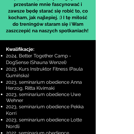
przestanie mnie fascynować i
zawsze będę starać się robić to, co
kocham, jak najlepiej. :) I tę miłość
do treningów staram się i Wam
zaszczepić na naszych spotkaniach!
​Kwalifikacje:
2o24, Better Together Camp
-
DogSense
(Shauna Wenzel)
2023, Kurs Instruktor Fitness (Paula
Gumińska)
2023, seminarium obedience Anna
Herzog, Riitta Kivimaki
2023, seminarium obedience Uwe
Wehner
2
023, seminarium obedience Pekka
Korri
2023, seminarium obedience Lotte
Nordli
2022, seminarium obedience