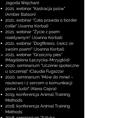
Jagoda Wejchan)
2021, webinar "Kastracja psów"
(Amber
Batson)
2021, webinar "Cała prawda o border
collie" (Joanna Korbal)
20
21
, webinar "Życie z psem
reaktywnym" (Joanna Korbal)
20
21
, webinar "Dogfitness, ćwicz ze
swoim psem!" (Joanna Korbal)
2021, webinar "Grzeczny pies"
(Magdalena
Łęczycka-Mrzygłód)
2020, seminarium "Uczenie społeczne
u szczeniąt" (Claudia Fugazza)
2020, seminarium "Mów do mnie! –
naukowo i z sercem o komunikacji
psów i ludzi" (Alexa Capra)
2019, konferencja Animal Training
Methods
2018, konferencja Animal Training
Methods
2018, seminarium "Sztuka