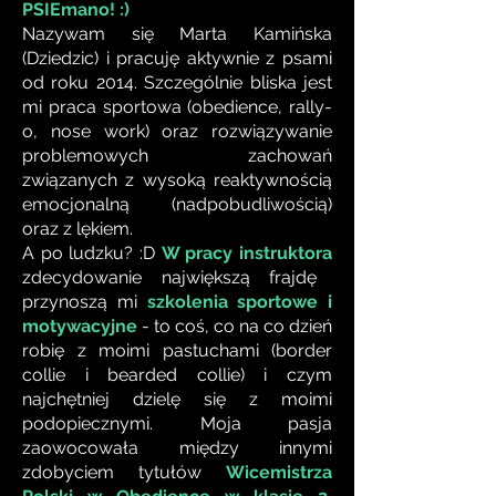
PSIEmano! :)
Nazywam się Marta Kamińska
(Dziedzic) i pracuję aktywnie z psami
od roku 2014. Szczególnie bliska jest
mi praca sportowa (obedience, rally-
o, nose work) oraz rozwiązywanie
problemowych zachowań
związanych z wysoką reaktywnością
emocjonalną (nadpobudliwością)
oraz z lękiem.
A po ludzku? :D
W pracy instruktora
zdecydowanie największą frajdę
przynoszą mi
szkolenia sportowe i
motywacyjne
- to coś, co na co dzień
robię z moimi pastuchami (border
collie i bearded collie) i czym
najchętniej dzielę się z moimi
podopiecznymi. Moja pasja
zaowocowała między innymi
zdobyciem tytułów
Wicemistrza