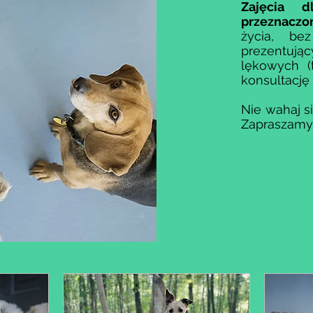
Zajęcia 
przeznaczo
życia, be
prezentuj
lękowych (
konsultację
Nie wahaj się
Zapraszamy