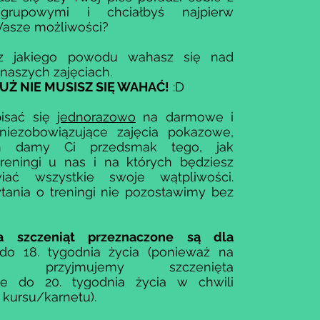
 grupowymi i chciałbyś najpierw
Wasze możliwości?
z jakiego powodu wahasz się nad
naszych zajęciach.
UŻ NIE MUSISZ SIĘ WAHAĆ!
:D
isać się
jednorazowo
na darmowe i
 niezobowiązujące zajęcia pokazowe,
h damy Ci przedsmak tego, jak
reningi u nas i na których będziesz
iać wszystkie swoje wątpliwości.
ania o treningi nie pozostawimy bez
la szczeniąt przeznaczone są dla
o 18. tygodnia życia (ponieważ na
ole przyjmujemy szczenięta
e do 20. tygodnia życia w chwili
 kursu/karnetu).