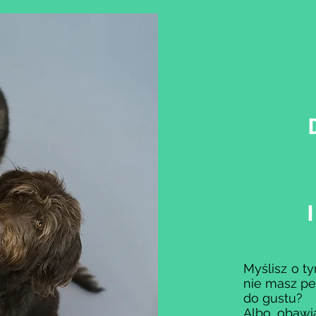
Myślisz o t
nie masz pe
do gustu?
Albo obawia