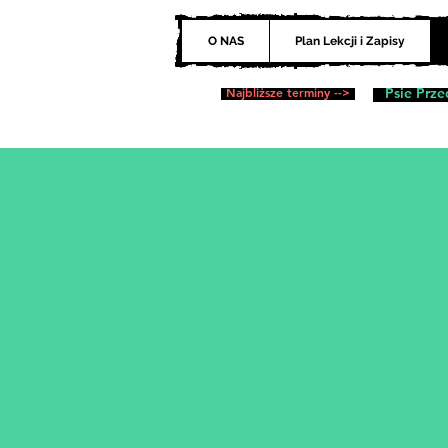
O NAS
Plan Lekcji i Zapisy
Najbliższe terminy -->
Psie Prze