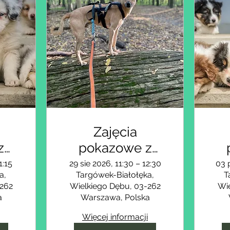
Zajęcia
z
pokazowe z
Pauliną (psy
1:15
29 sie 2026, 11:30 – 12:30
03 
a,
Targówek-Białołęka,
T
)
młode i dorosłe)
(s
-262
Wielkiego Dębu, 03-262
Wie
a
Warszawa, Polska
Więcej informacji