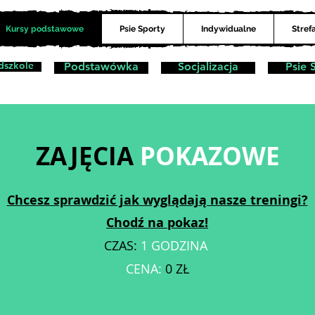
Kursy podstawowe
Psie Sporty
Indywidualne
Stref
dszkole
Podstawówka
Socjalizacja
Psie 
ZAJĘCIA
POKAZOWE
Chcesz sprawdzić jak wyglądają nasze treningi?
Chodź na pokaz!
CZAS:
1 GODZINA
CENA:
0
ZŁ