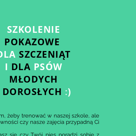
SZKOLENIE
POKAZOWE
DLA
SZCZENIĄT
I
DLA
PSÓW
MŁODYCH
I
DOROSŁYCH
)
:
ym, żeby trenować w naszej szkole, ale
wności czy nasze zajęcia przypadną Ci
sz się czy Twój pies poradzi sobie z