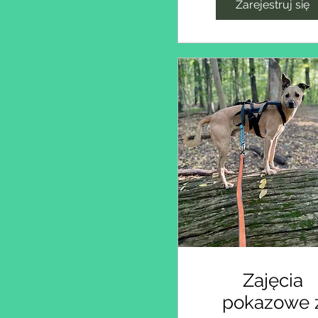
Zarejestruj się
Zajęcia
pokazowe 