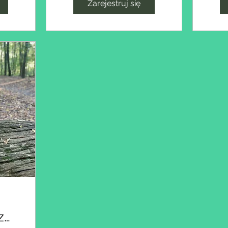
Zarejestruj się
z