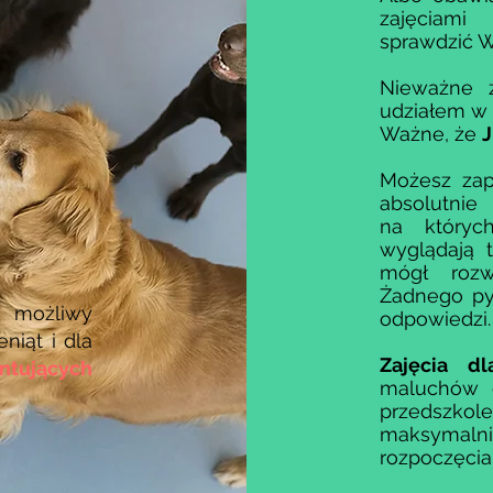
zajęciami
sprawdzić 
Nieważne 
udziałem w 
Ważne, że
J
Możesz zap
absolutnie
na któryc
wyglądają t
mógł rozw
Żadnego pyt
 możliwy
odpowiedzi.
niąt i dla
Zajęcia d
tujących
maluchów d
przedszk
maksymalni
rozpoczęcia