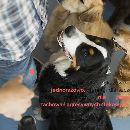
Zapis na zajęcia pokazowe
jest
jednorazowo.
Treningi dla szcze
psów dorosłych
nie prezen
zachowań agresywnych/lękowych.