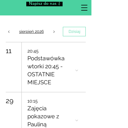
Napisz do nas :)
sierpień 2026
Dzisiaj
11
20:45
Podstawówka
wtorki 20:45 -
OSTATNIE
MIEJSCE
29
10:15
Zajęcia
pokazowe z
Pauliną