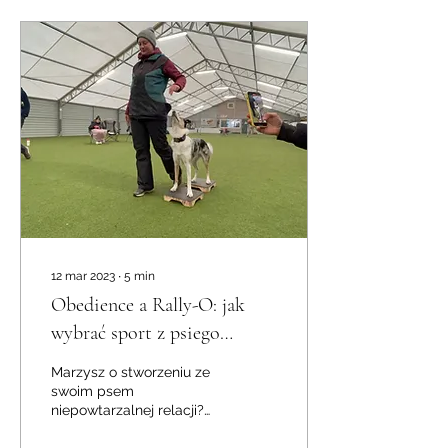
12 mar 2023
∙
5
min
Obedience a Rally-O: jak
wybrać sport z psiego
posłuszeństwa dla siebie?
Marzysz o stworzeniu ze
swoim psem
niepowtarzalnej relacji?
Doszły Cię słuchy, że