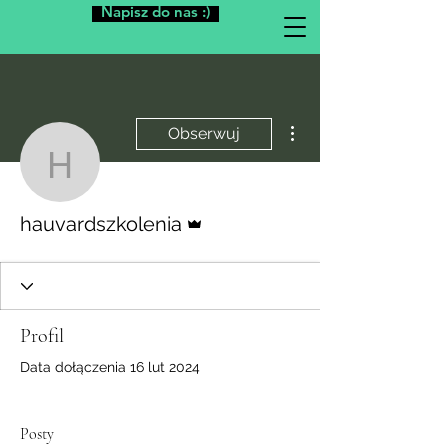
Napisz do nas :)
Więcej działań
Obserwuj
hauvardszkolenia
Administrator
hauvardszkolenia
Profil
Data dołączenia 16 lut 2024
Posty