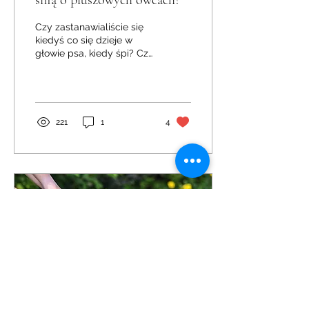
śnią o pluszowych owcach?
Czy zastanawialiście się
kiedyś co się dzieje w
głowie psa, kiedy śpi? Czy
biegnie za ukochaną
piłeczką, czy gryzie
kosteczkę czy walczy...
221
1
4