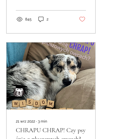
sport kynologiczny może
w tym pomóc? Pomogę
Ci wybrać!
845
2
21 wrz 2022
∙
3
min
CHRAPU CHRAP! Czy psy