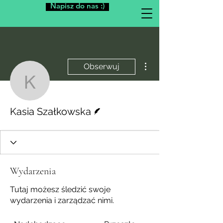
Napisz do nas :)
Więcej działań
Obserwuj
Kasia Szałkowska
Pisarz
Kasia Szałkowska
Wydarzenia
Tutaj możesz śledzić swoje
wydarzenia i zarządzać nimi.