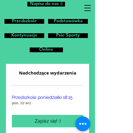
Napisz do nas :)
Przedszkole
Podstawówka
Kontynuacje
Psie Sporty
Online
Nadchodzące wydarzenia
Przedszkole poniedziałki 18:15
pon., 07 wrz
Zapisz się! :)