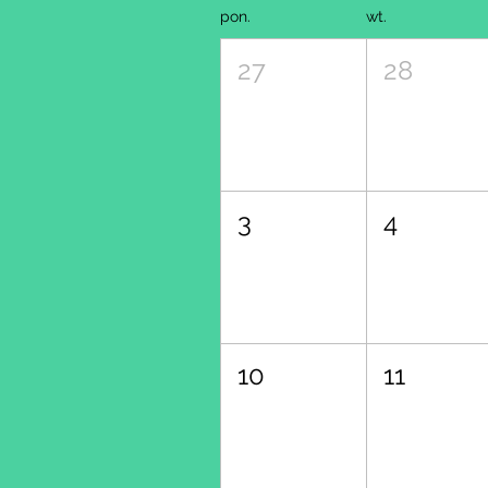
pon.
wt.
27
28
3
4
10
11