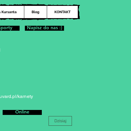
a Kursanta
Blog
KONTAKT
Sporty
Napisz do nas :)
:
vard.pl/karnety
Online
Dzisiaj