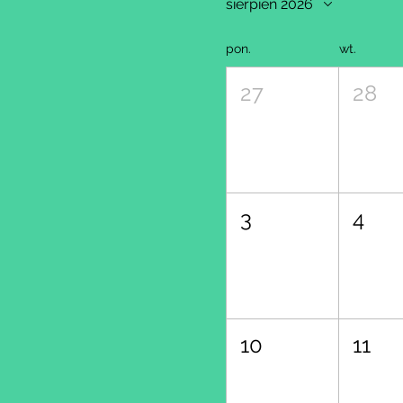
sierpień 2026
pon.
wt.
27
28
3
4
10
11