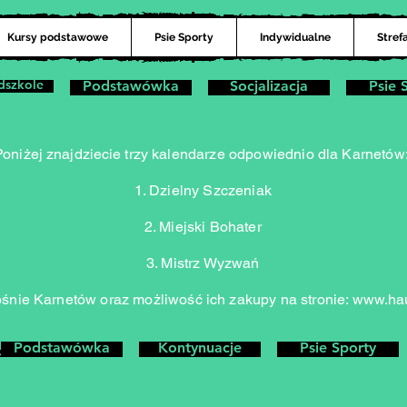
Kursy podstawowe
Psie Sporty
Indywidualne
Stref
dszkole
Podstawówka
Socjalizacja
Psie 
Poniżej
znajdziecie
trzy kalendarze odpowiednio dla Karnetów
Dzielny Szczeniak
Miejski Bohater
Mistrz Wyzwań
śnie Karnetów oraz możliwość ich zakupy na stronie:
www.hau
Podstawówka
Kontynuacje
Psie Sporty
zeniak