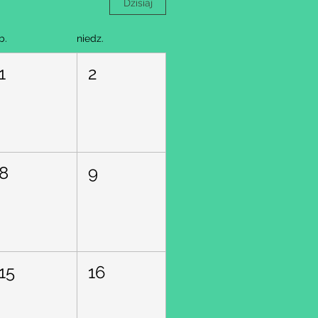
Dzisiaj
b.
niedz.
1
2
8
9
15
16