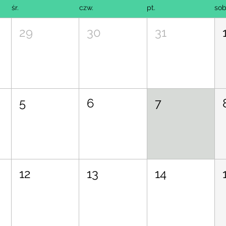
śr.
czw.
pt.
sob
29
30
31
5
6
7
12
13
14