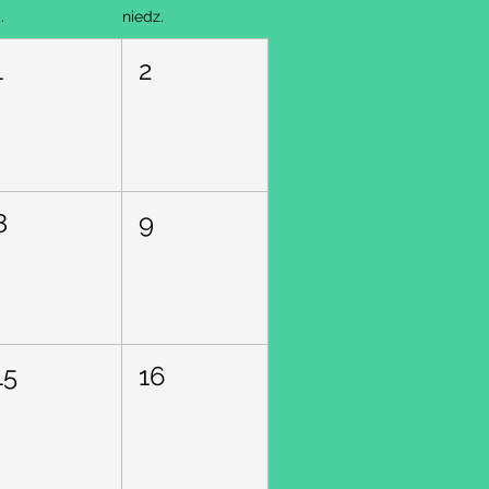
.
niedz.
1
2
8
9
15
16