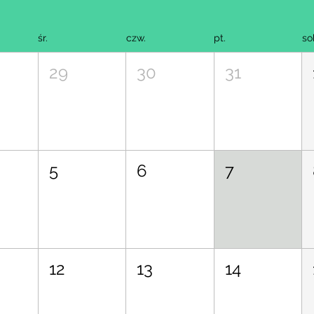
śr.
czw.
pt.
so
29
30
31
5
6
7
12
13
14