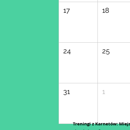
17
18
24
25
31
1
Treningi z Karnetów: Miej