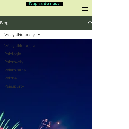
Napisz do nas :)
Blog
Wszystkie posty
Wszystkie posty
Psiologia
Psiomysły
Psieminaria
Psinne
Psiesporty