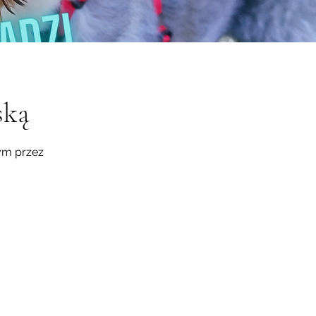
ską
ym przez