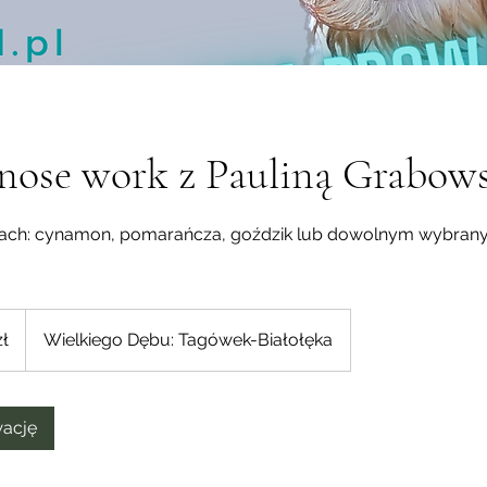
nose work z Pauliną Grabow
chach: cynamon, pomarańcza, goździk lub dowolnym wybran
zł
Wielkiego Dębu: Tagówek-Białołęka
wację