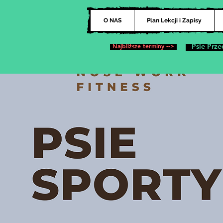
O NAS
Plan Lekcji i Zapisy
Najbliższe terminy -->
Psie Prze