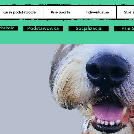
Kursy podstawowe
Psie Sporty
Indywidualne
Stref
dszkole
Podstawówka
Socjalizacja
Psie 