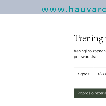
Trening 
treningi na zapa
przewodnika
180
złotych
1 godz.
1
180 
polskich
g
o
d
Poproś o rezer
z