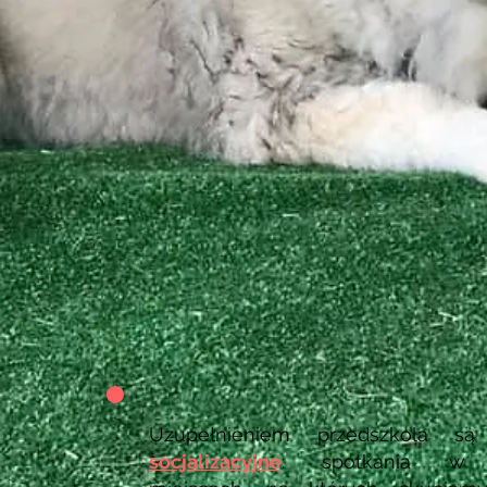
Uzupełnieniem przedszkola 
socjalizacyjne
: spotkania w 