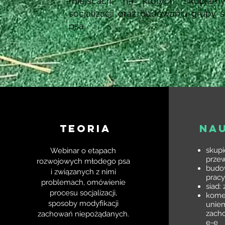
miejscach, na których skupiam
socjalizacji oraz budowaniu grupy 
psa.
TEORIA
NA
skupi
Webinar o etapach
przew
rozwojowych młodego psa
budo
i związanych z nimi
pracy
problemach, omówienie
siad:
procesu socjalizacji,
kome
sposoby modyfikacji
uniem
zacho
zachowań niepożądanych.
e-e