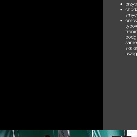
przyw
chodz
smyc
omów
typow
treni
podgr
samem
skaka
uwag