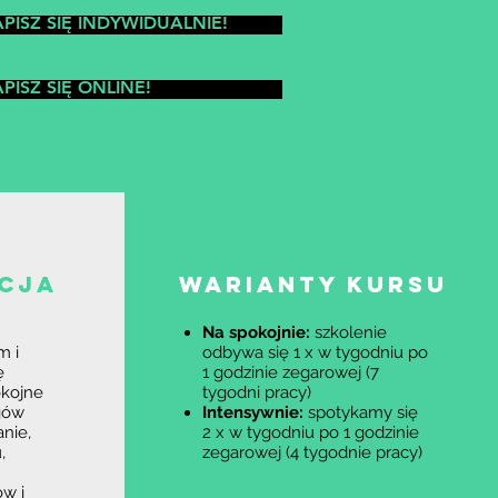
PISZ SIĘ INDYWIDUALNIE!
PISZ SIĘ ONLINE!
CJA
WARIANTY KURSU
Na spokojnie:
szkolenie
m i
odbywa się 1 x w tygodniu po
ę
1 godzinie zegarowej (7
okojne
tygodni pracy)
gów
Intensywnie:
spotykamy się
nie,
2 x w tygodniu po 1 godzinie
,
zegarowej (4 tygodnie pracy)
w i