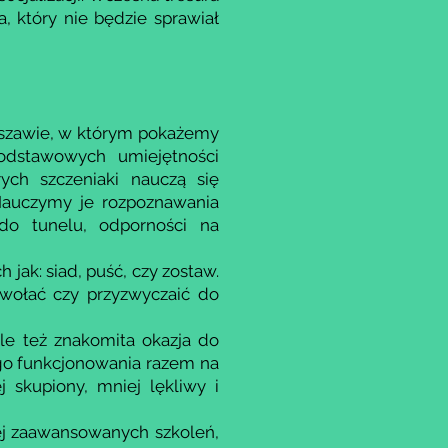
 który nie będzie sprawiał
rszawie, w którym pokażemy
odstawowych umiejętności
ch szczeniaki nauczą się
Nauczymy je rozpoznawania
do tunelu, odporności na
ak: siad, puść, czy zostaw.
ywołać czy przyzwyczaić do
le też znakomita okazja do
go funkcjonowania razem na
j skupiony, mniej lękliwy i
ej zaawansowanych szkoleń,