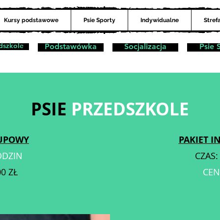
Kursy podstawowe
Psie Sporty
Indywidualne
Stref
dszkole
Podstawówka
Socjalizacja
Psie 
PSIE
PRZEDSZKOLE
RUPOWY
PAKIET 
ODZIN
CZAS
00
ZŁ
CEN