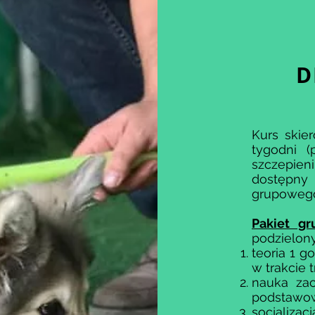
D
Kurs skie
tygodni (
szczepien
dostępn
grupowego
Pakiet g
podzielony 
teoria 1 g
w trakcie 
nauka za
podstawow
socjalizac