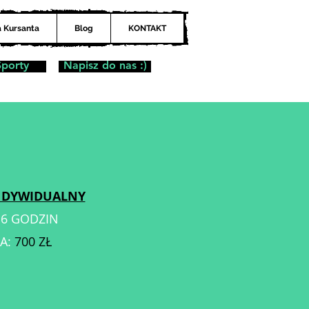
a Kursanta
Blog
KONTAKT
Sporty
Napisz do nas :)
INDYWIDUALNY
:
6 GODZIN
A:
700
ZŁ