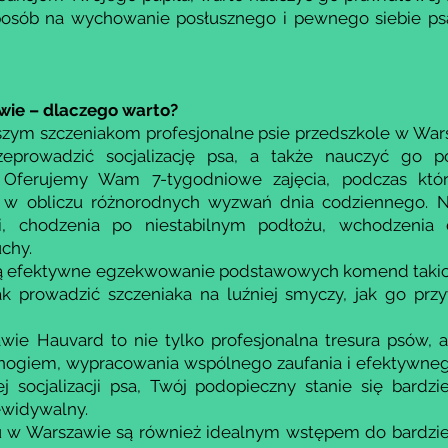
posób na wychowanie posłusznego i pewnego siebie psa,
wie – dlaczego warto?
zym szczeniakom profesjonalne psie przedszkole w Wa
eprowadzić socjalizację psa, a także nauczyć go p
Oferujemy Wam 7-tygodniowe zajęcia, podczas który
 w obliczu różnorodnych wyzwań dnia codziennego. 
i, chodzenia po niestabilnym podłożu, wchodzenia 
uchy.
ą efektywne egzekwowanie podstawowych komend takich j
 prowadzić szczeniaka na luźniej smyczy, jak go prz
wie Hauvard to nie tylko profesjonalna tresura psów, a
ronogiem, wypracowania wspólnego zaufania i efektywne
j socjalizacji psa, Twój podopieczny stanie się bardzie
ewidywalny.
u w Warszawie są również idealnym wstępem do bardzi