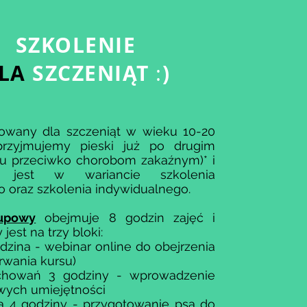
SZKOLENIE
LA
SZCZENIĄT
)
:
rowany dla szczeniąt w wieku 10-20
przyjmujemy pieski już po drugim
iu przeciwko chorobom zakaźnym)* i
y jest w wariancie szkolenia
 oraz szkolenia indywidualnego.
rupowy
obejmuje 8 godzin zajęć i
jest na trzy bloki:​
odzina - webinar online do obejrzenia
trwania kursu)
chowań 3 godziny - wprowadzenie
ych umiejętności
ja 4 godziny - przygotowanie psa do