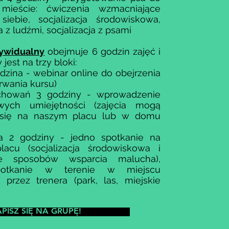
mieście​: ćwiczenia wzmacniające
iebie, socjalizacja środowiskowa,
a z ludźmi, socjalizacja z psami
dywidualny
obejmuje 6 godzin zajęć i
jest na trzy bloki:
odzina - webinar online do obejrzenia
trwania kursu)
chowań 3 godziny - wprowadzenie
wych umiejętności (zajęcia mogą
się na naszym placu lub w domu
cja 2 godziny - jedno spotkanie na
acu (socjalizacja środowiskowa i
e sposobów wsparcia malucha),
potkanie w terenie w miejscu
 przez trenera (park, las, miejskie
PISZ SIĘ NA GRUPĘ!