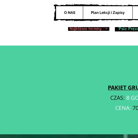
O NAS
Plan Lekcji i Zapisy
Najbliższe terminy -->
Psie Prze
PAKIET G
CZAS:
8 G
CENA:
7