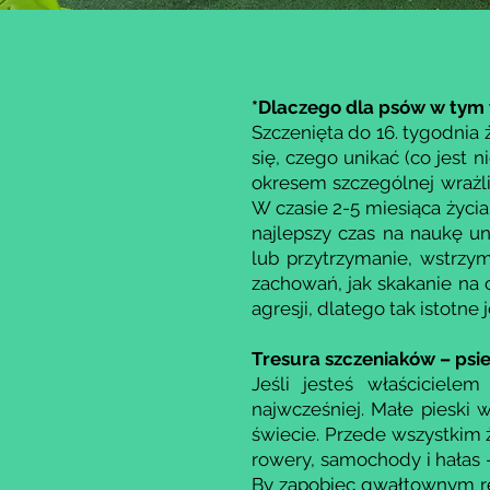
*Dlaczego dla psów w tym
Szczenięta do 16. tygodnia 
się, czego unikać (co jest 
okresem szczególnej wraż
W czasie 2-5 miesiąca życi
najlepszy czas na naukę u
lub przytrzymanie, wstrzy
zachowań, jak skakanie na c
agresji, dlatego tak istotne
Tresura szczeniaków – psi
Jeśli jesteś właścicielem
najwcześniej. Małe pieski
świecie. Przede wszystkim 
rowery, samochody i hałas –
By zapobiec gwałtownym rea