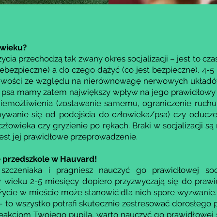
 wieku?
życia przechodzą tak zwany okres socjalizacji – jest to cz
niebezpieczne) a do czego dążyć (co jest bezpieczne). 4-5 
liwości ze względu na nierównowagę nerwowych układó
a psa mamy zatem największy wpływ na jego prawidłowy 
niemożliwienia (zostawanie samemu, ograniczenie ruchu
mywanie się od podejścia do człowieka/psa) czy oducze
złowieka czy gryzienie po rękach. Braki w socjalizacji są 
 jest jej prawidłowe przeprowadzenie.
e przedszkole w Hauvard!
 szczeniaka i pragniesz nauczyć go prawidłowej socj
 w wieku 2-5 miesięcy dopiero przyzwyczają się do pra
życie w mieście może stanowić dla nich spore wyzwanie. I
 to wszystko potrafi skutecznie zestresować dorosłego p
kcjom Twojego pupila, warto nauczyć go prawidłowej so