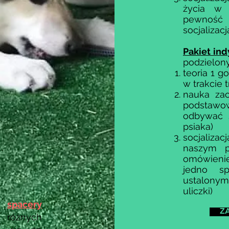
życia w 
pewność s
socjalizacj
Pakiet in
podzielony 
teoria 1 g
w trakcie 
nauka za
podstawo
odbywać 
psiaka)
socjaliza
naszym pl
omówieni
jedno s
ustalonym
uliczki)
są
spacery
ZA
różnych