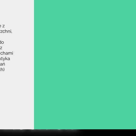
 z
zchni,
do
z
uchami
ktyka
wań
h)