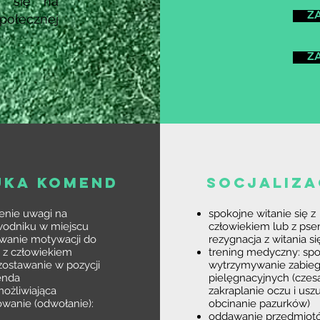
y się na
ZA
społecznej
ZA
UKA KOMEND
SOCJALIZA
enie uwagi na
spokojne witanie się z
odniku​ w miejscu
człowiekiem lub z pse
wanie motywacji do
rezygnacja z witania si
 z człowiekiem
trening medyczny: sp
 zostawanie w pozycji
wytrzymywanie zabie
nda
pielęgnacyjnych (czesa
ożliwiająca
zakraplanie oczu i uszu
wanie (odwołanie):
obcinanie pazurków)
oddawanie przedmiotó