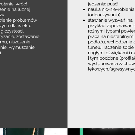
ołanie: wróć!
jedzenia: puść!
enie na luźnej
nauka nic-nie-robienia
zy
(odpoczywania)
ienie problemów
stawianie wyzwań: na
ych dla wieku:
przykład zapoznawanie
ng czystości,
różnymi typami powier
yzanie, zostawanie
praca na niestabilnym
u, niszczenie,
podłożu, wchodzenie 
nie, wymuszanie
tunelu, radzenie sobie 
i
nagłymi dźwiękami i r
i tym podobne (profila
występowania zacho
lękowych/agresywnyc