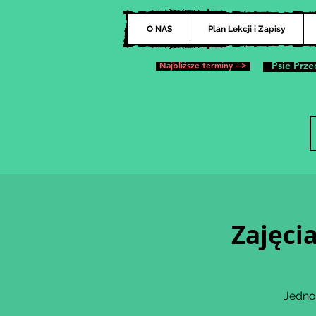
O NAS
Plan Lekcji i Zapisy
Najbliższe terminy -->
Psie Prze
Zajęci
Jedno