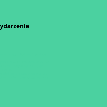
wydarzenie
sz się z naszą
Polityką Prywatności.
przesunięcia startu kursu do dwóch
o terminu rozpoczęcia lub jego
ulowania
ię minimalnej liczby osób w grupie.
dziemy informować drogą mailową.