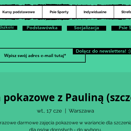
Kursy podstawowe
Psie Sporty
Indywidualne
Stref
dszkole
Podstawówka
Socjalizacja
Psie 
Dołącz do newslettera! :)
a pokazowe z Pauliną (szcz
wt., 17 cze
  |  
Warszawa
razowe darmowe zajęcia pokazowe w wariancie dla szczenią
dla psów dorosłych - do wyboru.