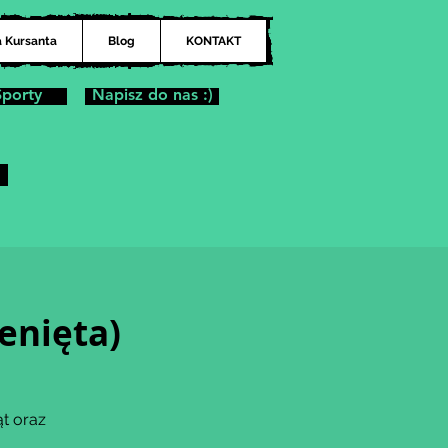
a Kursanta
Blog
KONTAKT
Sporty
Napisz do nas :)
enięta)
t oraz