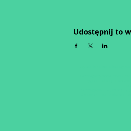
Udostępnij to 
Wypełniając formularz zgadza
Zastrzegamy sobie możliwość 
tygodni od proponowaneg
an
w przypadku nie uzbierania s
O ewentualnych zmianach bę