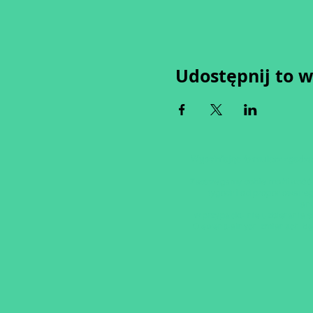
Udostępnij to 
Wypełniając formularz zgadza
Zastrzegamy sobie możliwość 
tygodni od proponowaneg
an
w przypadku nie uzbierania s
O ewentualnych zmianach bę