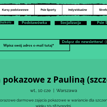
Kursy podstawowe
Psie Sporty
Indywidualne
Stref
dszkole
Podstawówka
Socjalizacja
Psie 
Dołącz do newslettera! :)
a pokazowe z Pauliną (szcz
wt., 10 cze
  |  
Warszawa
orazowe darmowe zajęcia pokazowe w wariancie dla szczen
wieku 10-18 tygodni.