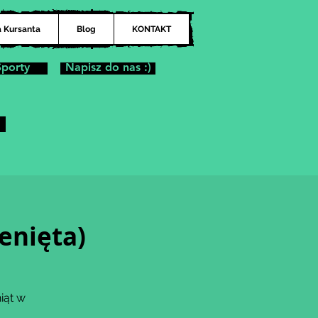
a Kursanta
Blog
KONTAKT
Sporty
Napisz do nas :)
enięta)
iąt w