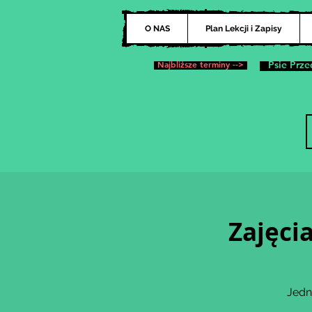
O NAS
Plan Lekcji i Zapisy
Najbliższe terminy -->
Psie Prze
Zajęci
Jedn