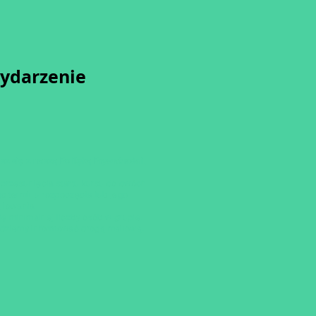
wydarzenie
sz się z naszą
Polityką Prywatności.
przesunięcia startu kursu do dwóch
o terminu rozpoczęcia lub jego
ulowania
ię minimalnej liczby osób w grupie.
dziemy informować drogą mailową.