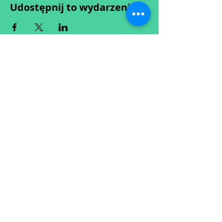
Udostępnij to wydarzenie
Wypełniając formularz zgadzasz się z naszą
Polityką
Prywatności.
Zastrzegamy sobie możliwość przesunięcia startu kursu do
dwóch tygodni od proponowanego terminu rozpoczęcia lub
jego anulowania
w przypadku nie uzbierania się minimalnej liczby osób w
grupie.
O ewentualnych zmianach będziemy informować drogą
mailową.
Dołącz do newslettera! :)