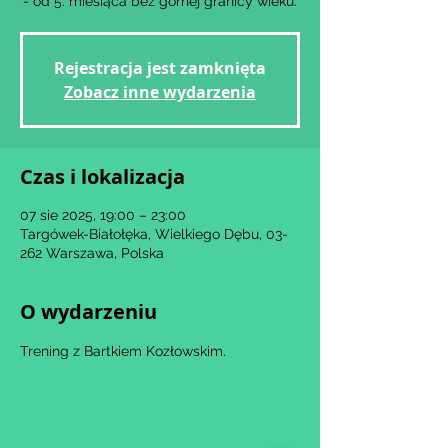
- od 5. miesiąca bez górnej granicy wieku.
Rejestracja jest zamknięta
Zobacz inne wydarzenia
Czas i lokalizacja
07 sie 2025, 19:00 – 23:00
Targówek-Białołęka, Wielkiego Dębu, 03-
262 Warszawa, Polska
O wydarzeniu
Trening z Bartkiem Kozłowskim.