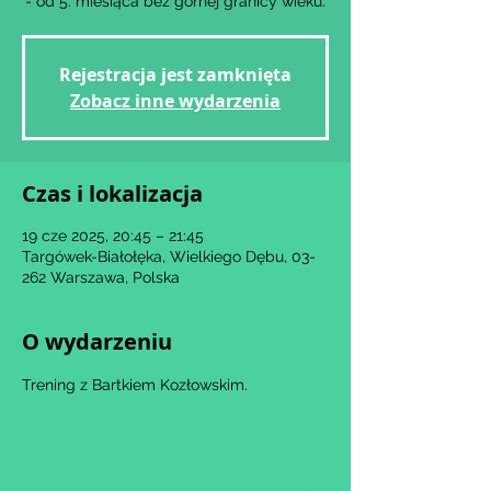
- od 5. miesiąca bez górnej granicy wieku.
Rejestracja jest zamknięta
Zobacz inne wydarzenia
Czas i lokalizacja
19 cze 2025, 20:45 – 21:45
Targówek-Białołęka, Wielkiego Dębu, 03-
262 Warszawa, Polska
O wydarzeniu
Trening z Bartkiem Kozłowskim.