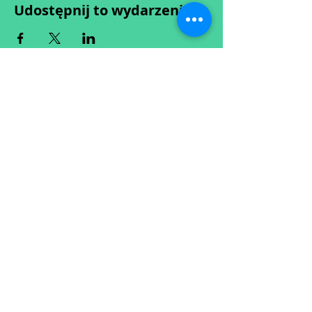
Udostępnij to wydarzenie
Wypełniając formularz zgadzasz się z naszą
Polityką
Prywatności.
Zastrzegamy sobie możliwość przesunięcia startu kursu do
dwóch tygodni od proponowanego terminu rozpoczęcia lub
jego anulowania
w przypadku nie uzbierania się minimalnej liczby osób w
grupie.
O ewentualnych zmianach będziemy informować drogą
mailową.
Dołącz do newslettera! :)