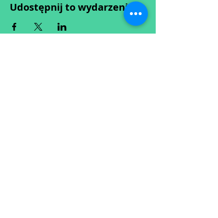
Udostępnij to wydarzenie
Wypełniając formularz zgadzasz się z naszą
Polityką
Prywatności.
Zastrzegamy sobie możliwość przesunięcia startu kursu do
dwóch tygodni od proponowanego terminu rozpoczęcia lub
jego anulowania
w przypadku nie uzbierania się minimalnej liczby osób w
grupie.
O ewentualnych zmianach będziemy informować drogą
mailową.
Dołącz do newslettera! :)