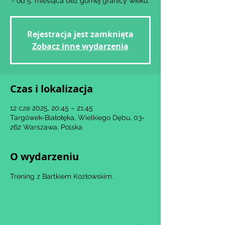
- od 5. miesiąca bez górnej granicy wieku.
Rejestracja jest zamknięta
Zobacz inne wydarzenia
Czas i lokalizacja
12 cze 2025, 20:45 – 21:45
Targówek-Białołęka, Wielkiego Dębu, 03-
262 Warszawa, Polska
O wydarzeniu
Trening z Bartkiem Kozłowskim.