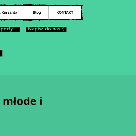
a Kursanta
Blog
KONTAKT
Sporty
Napisz do nas :)
 młode i