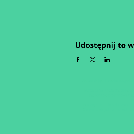
Udostępnij to 
Wypełniając formularz zgadza
Zastrzegamy sobie możliwość 
tygodni od proponowaneg
an
w przypadku nie uzbierania s
O ewentualnych zmianach bę