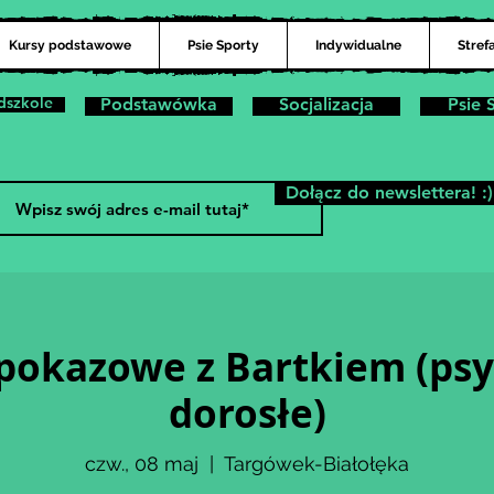
Kursy podstawowe
Psie Sporty
Indywidualne
Stref
dszkole
Podstawówka
Socjalizacja
Psie 
Dołącz do newslettera! :)
 pokazowe z Bartkiem (psy
dorosłe)
czw., 08 maj
  |  
Targówek-Białołęka