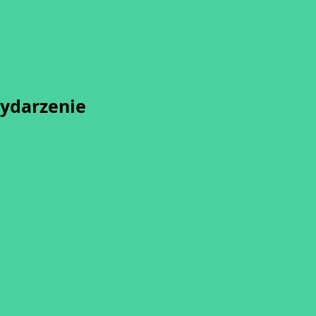
wydarzenie
sz się z naszą
Polityką Prywatności.
przesunięcia startu kursu do dwóch
o terminu rozpoczęcia lub jego
ulowania
ię minimalnej liczby osób w grupie.
dziemy informować drogą mailową.