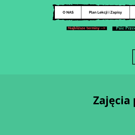
O NAS
Plan Lekcji i Zapisy
Najbliższe terminy -->
Psie Prze
Zajęcia