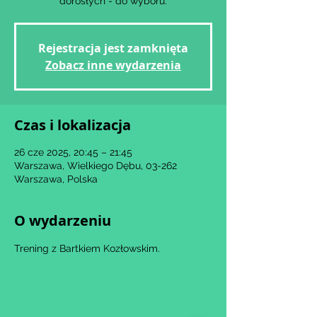
dorosłych - do wyboru.
Rejestracja jest zamknięta
Zobacz inne wydarzenia
Czas i lokalizacja
26 cze 2025, 20:45 – 21:45
Warszawa, Wielkiego Dębu, 03-262
Warszawa, Polska
O wydarzeniu
Trening z Bartkiem Kozłowskim.