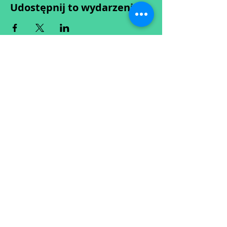
Udostępnij to wydarzenie
Wypełniając formularz zgadzasz się z naszą
Polityką
Prywatności.
Zastrzegamy sobie możliwość przesunięcia startu kursu do
dwóch tygodni od proponowanego terminu rozpoczęcia lub
jego anulowania
w przypadku nie uzbierania się minimalnej liczby osób w
grupie.
O ewentualnych zmianach będziemy informować drogą
mailową.
Dołącz do newslettera! :)