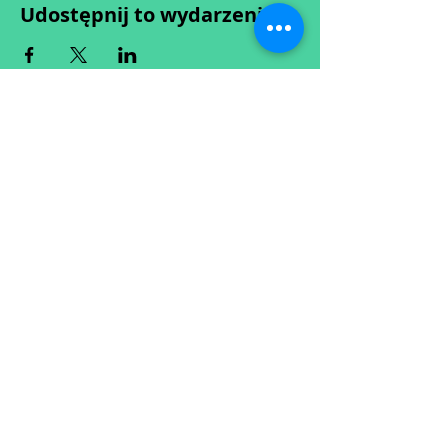
Udostępnij to wydarzenie
Wypełniając formularz zgadzasz się z naszą
Polityką
Prywatności.
Zastrzegamy sobie możliwość przesunięcia startu kursu do
dwóch tygodni od proponowanego terminu rozpoczęcia lub
jego anulowania
w przypadku nie uzbierania się minimalnej liczby osób w
grupie.
O ewentualnych zmianach będziemy informować drogą
mailową.
Dołącz do newslettera! :)