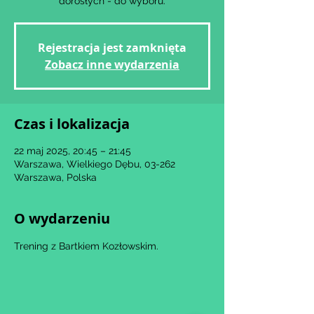
dorosłych - do wyboru.
Rejestracja jest zamknięta
Zobacz inne wydarzenia
Czas i lokalizacja
22 maj 2025, 20:45 – 21:45
Warszawa, Wielkiego Dębu, 03-262
Warszawa, Polska
O wydarzeniu
Trening z Bartkiem Kozłowskim.