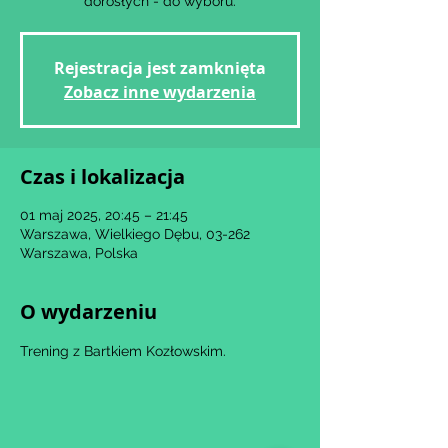
dorosłych - do wyboru.
Rejestracja jest zamknięta
Zobacz inne wydarzenia
Czas i lokalizacja
01 maj 2025, 20:45 – 21:45
Warszawa, Wielkiego Dębu, 03-262
Warszawa, Polska
O wydarzeniu
Trening z Bartkiem Kozłowskim.