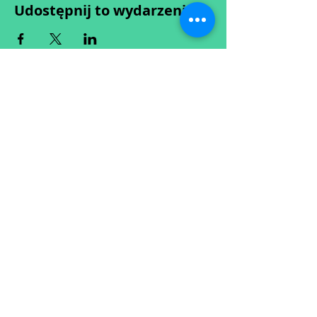
Udostępnij to wydarzenie
Wypełniając formularz zgadzasz się z naszą
Polityką
Prywatności.
Zastrzegamy sobie możliwość przesunięcia startu kursu do
dwóch tygodni od proponowanego terminu rozpoczęcia lub
jego anulowania
w przypadku nie uzbierania się minimalnej liczby osób w
grupie.
O ewentualnych zmianach będziemy informować drogą
mailową.
Dołącz do newslettera! :)