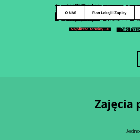
O NAS
Plan Lekcji i Zapisy
Najbliższe terminy -->
Psie Prze
Zajęcia 
Jedno