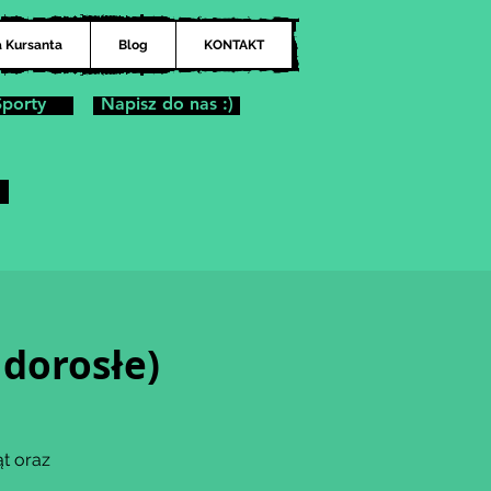
a Kursanta
Blog
KONTAKT
Sporty
Napisz do nas :)
 dorosłe)
t oraz