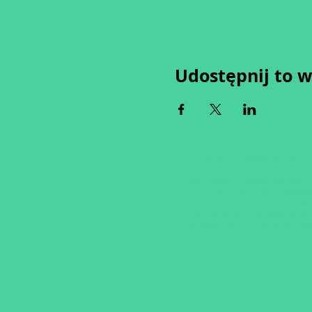
Udostępnij to 
Wypełniając formularz zgadza
Zastrzegamy sobie możliwość 
tygodni od proponowaneg
an
w przypadku nie uzbierania s
O ewentualnych zmianach bę