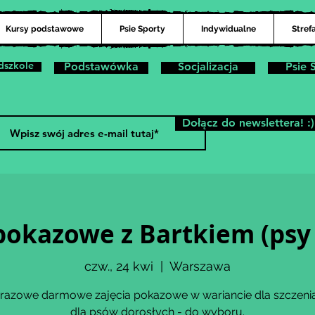
Kursy podstawowe
Psie Sporty
Indywidualne
Stref
dszkole
Podstawówka
Socjalizacja
Psie 
Dołącz do newslettera! :)
pokazowe z Bartkiem (psy
czw., 24 kwi
  |  
Warszawa
razowe darmowe zajęcia pokazowe w wariancie dla szczenią
dla psów dorosłych - do wyboru.