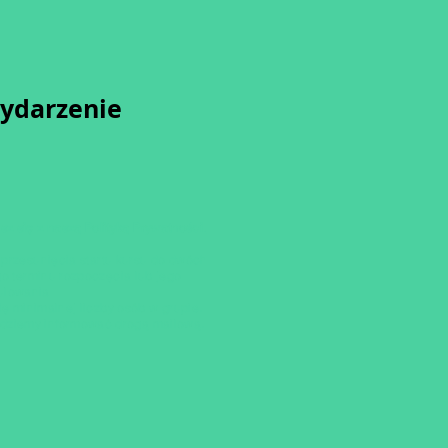
wydarzenie
sz się z naszą
Polityką Prywatności.
przesunięcia startu kursu do dwóch
o terminu rozpoczęcia lub jego
ulowania
ię minimalnej liczby osób w grupie.
dziemy informować drogą mailową.