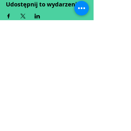
Udostępnij to wydarzenie
Wypełniając formularz zgadzasz się z naszą
Polityką
Prywatności.
Zastrzegamy sobie możliwość przesunięcia startu kursu do
dwóch tygodni od proponowanego terminu rozpoczęcia lub
jego anulowania
w przypadku nie uzbierania się minimalnej liczby osób w
grupie.
O ewentualnych zmianach będziemy informować drogą
mailową.
Dołącz do newslettera! :)