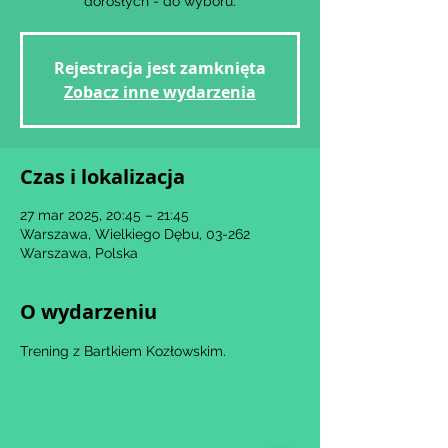
dorosłych - do wyboru.
Rejestracja jest zamknięta
Zobacz inne wydarzenia
Czas i lokalizacja
27 mar 2025, 20:45 – 21:45
Warszawa, Wielkiego Dębu, 03-262
Warszawa, Polska
O wydarzeniu
Trening z Bartkiem Kozłowskim.