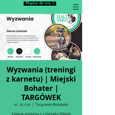
Napisz do nas :)
Wyzwania (treningi
z karnetu) | Miejski
Bohater |
TARGÓWEK
śr., 25 cze
  |  
Targówek-Białołęka
Zajęcia poziomu 1 z Karnetu Miejski