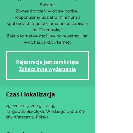
Bohater.
Zakres ćwiczeń: w opisie poniżej.
Proponujemy udział w minimum 4
spotkaniach tego poziomu przed zapisem
na "Terenówkę".
Zakup karnetów możliwy po rejestracji na:
www.hauvard.pl/karnety
Rejestracja jest zamknięta
Zobacz inne wydarzenia
Czas i lokalizacja
25 cze 2025, 20:45 – 21:45
Targówek-Białołęka, Wielkiego Dębu, 03-
262 Warszawa, Polska