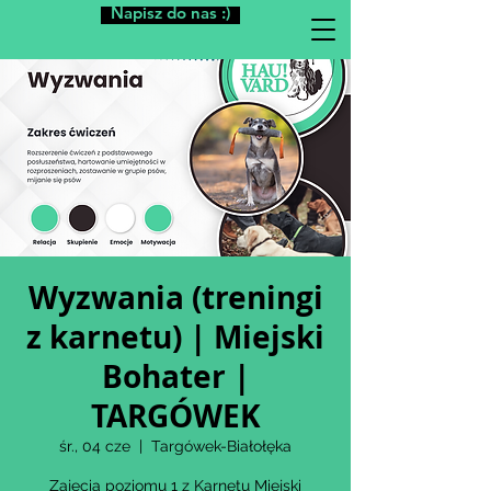
Napisz do nas :)
Wyzwania (treningi
z karnetu) | Miejski
Bohater |
TARGÓWEK
śr., 04 cze
  |  
Targówek-Białołęka
Zajęcia poziomu 1 z Karnetu Miejski