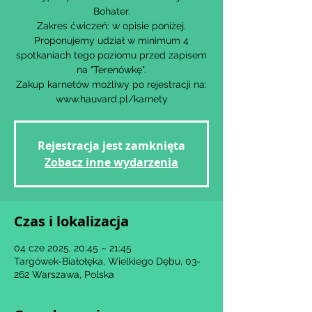
Bohater.
Zakres ćwiczeń: w opisie poniżej.
Proponujemy udział w minimum 4
spotkaniach tego poziomu przed zapisem
na "Terenówkę".
Zakup karnetów możliwy po rejestracji na:
www.hauvard.pl/karnety
Rejestracja jest zamknięta
Zobacz inne wydarzenia
Czas i lokalizacja
04 cze 2025, 20:45 – 21:45
Targówek-Białołęka, Wielkiego Dębu, 03-
262 Warszawa, Polska