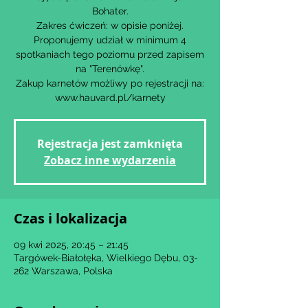
Bohater.
Zakres ćwiczeń: w opisie poniżej.
Proponujemy udział w minimum 4
spotkaniach tego poziomu przed zapisem
na "Terenówkę".
Zakup karnetów możliwy po rejestracji na:
www.hauvard.pl/karnety
Rejestracja jest zamknięta
Zobacz inne wydarzenia
Czas i lokalizacja
09 kwi 2025, 20:45 – 21:45
Targówek-Białołęka, Wielkiego Dębu, 03-
262 Warszawa, Polska