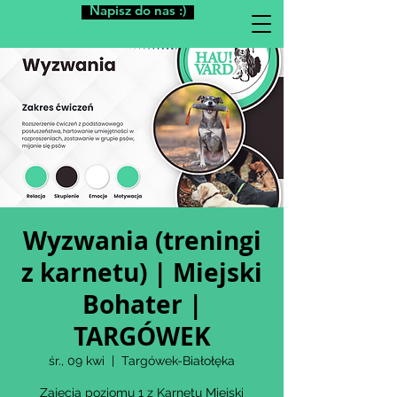
Napisz do nas :)
Wyzwania (treningi
z karnetu) | Miejski
Bohater |
TARGÓWEK
śr., 09 kwi
  |  
Targówek-Białołęka
Zajęcia poziomu 1 z Karnetu Miejski