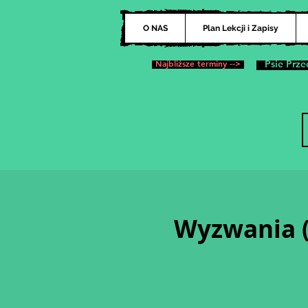
O NAS
Plan Lekcji i Zapisy
Najbliższe terminy -->
Psie Prze
Wyzwania (