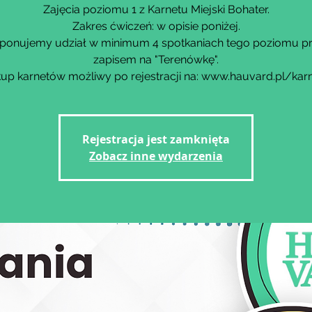
Zajęcia poziomu 1 z Karnetu Miejski Bohater.
Zakres ćwiczeń: w opisie poniżej.
ponujemy udział w minimum 4 spotkaniach tego poziomu p
zapisem na "Terenówkę".
up karnetów możliwy po rejestracji na: www.hauvard.pl/kar
Rejestracja jest zamknięta
Zobacz inne wydarzenia