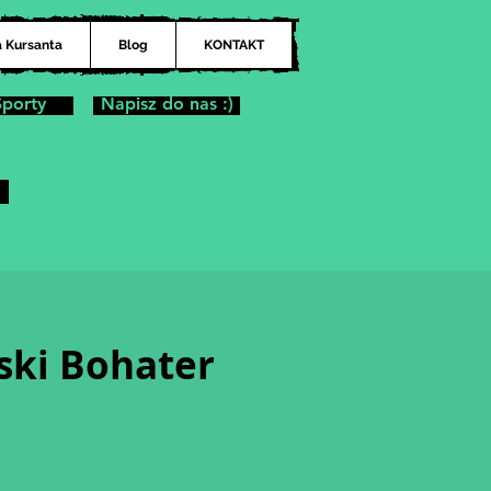
a Kursanta
Blog
KONTAKT
Sporty
Napisz do nas :)
ski Bohater