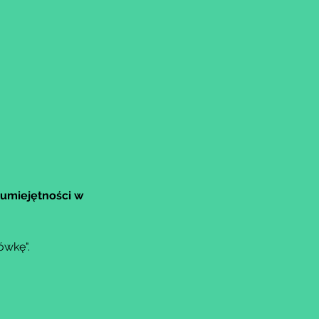
umiejętności w 
ówkę".