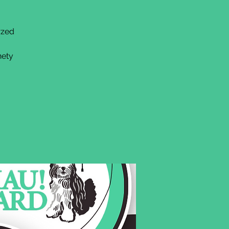
rzed
nety