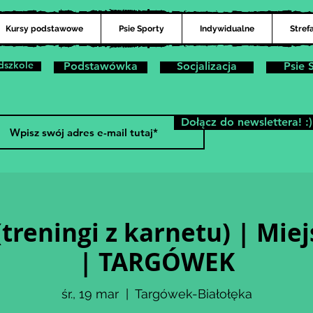
Kursy podstawowe
Psie Sporty
Indywidualne
Stref
dszkole
Podstawówka
Socjalizacja
Psie 
Dołącz do newslettera! :)
treningi z karnetu) | Miej
| TARGÓWEK
śr., 19 mar
  |  
Targówek-Białołęka