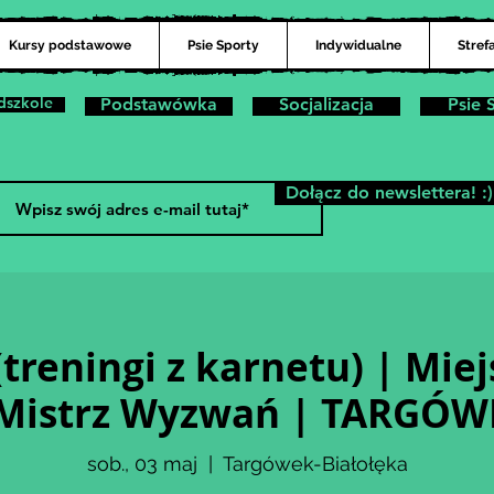
Kursy podstawowe
Psie Sporty
Indywidualne
Stref
dszkole
Podstawówka
Socjalizacja
Psie 
Dołącz do newslettera! :)
treningi z karnetu) | Miej
 Mistrz Wyzwań | TARGÓW
sob., 03 maj
  |  
Targówek-Białołęka