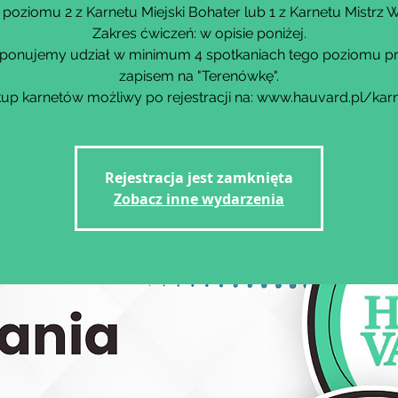
 poziomu 2 z Karnetu Miejski Bohater lub 1 z Karnetu Mistrz
Zakres ćwiczeń: w opisie poniżej.
ponujemy udział w minimum 4 spotkaniach tego poziomu p
zapisem na "Terenówkę".
up karnetów możliwy po rejestracji na: www.hauvard.pl/kar
Rejestracja jest zamknięta
Zobacz inne wydarzenia