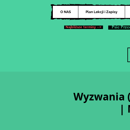
O NAS
Plan Lekcji i Zapisy
Najbliższe terminy -->
Psie Prze
Wyzwania (
|