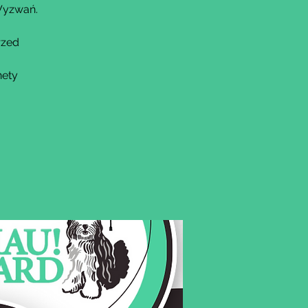
 Wyzwań.
rzed
nety