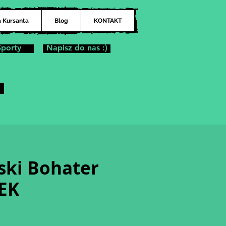
a Kursanta
Blog
KONTAKT
Sporty
Napisz do nas :)
ski Bohater
EK