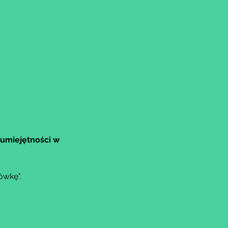
umiejętności w 
ówkę".