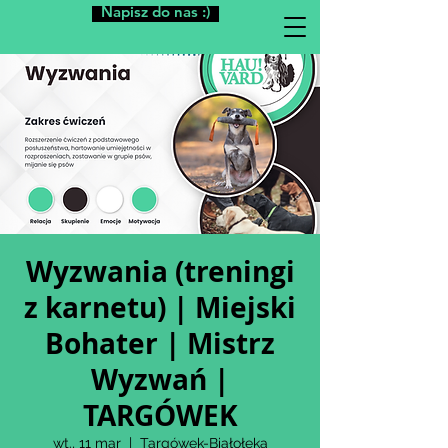
Napisz do nas :)
Wyzwania (treningi
z karnetu) | Miejski
Bohater | Mistrz
Wyzwań |
TARGÓWEK
wt., 11 mar
  |  
Targówek-Białołęka