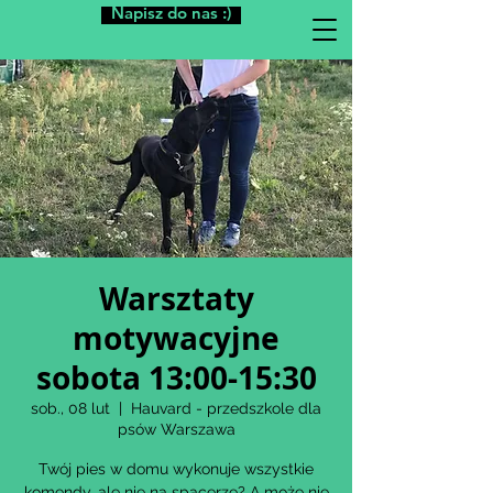
Napisz do nas :)
Warsztaty
motywacyjne
sobota 13:00-15:30
sob., 08 lut
  |  
Hauvard - przedszkole dla
psów Warszawa
Twój pies w domu wykonuje wszystkie
komendy, ale nie na spacerze? A może nie