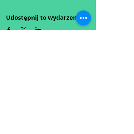
Udostępnij to wydarzenie
Wypełniając formularz zgadzasz się z naszą
Polityką
Prywatności.
Zastrzegamy sobie możliwość przesunięcia startu kursu do
dwóch tygodni od proponowanego terminu rozpoczęcia lub
jego anulowania
w przypadku nie uzbierania się minimalnej liczby osób w
grupie.
O ewentualnych zmianach będziemy informować drogą
mailową.
Dołącz do newslettera! :)