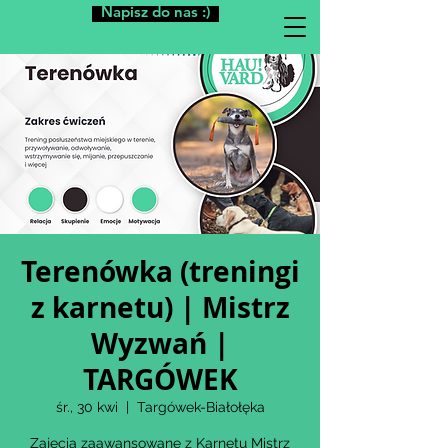
Napisz do nas :)
Terenówka (treningi
z karnetu) | Mistrz
Wyzwań |
TARGÓWEK
śr., 30 kwi
  |  
Targówek-Białołęka
Zajęcia zaawansowane z Karnetu Mistrz