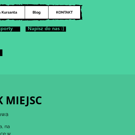
a Kursanta
Blog
KONTAKT
Sporty
Napisz do nas :)
K MIEJSC
awa
a, na
acę w