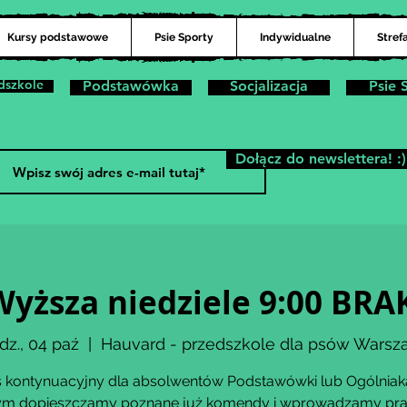
Kursy podstawowe
Psie Sporty
Indywidualne
Stref
dszkole
Podstawówka
Socjalizacja
Psie 
Dołącz do newslettera! :)
Wyższa niedziele 9:00 BRA
dz., 04 paź
  |  
Hauvard - przedszkole dla psów Warsz
 kontynuacyjny dla absolwentów Podstawówki lub Ogólniak
ym dopieszczamy poznane już komendy i wprowadzamy pr