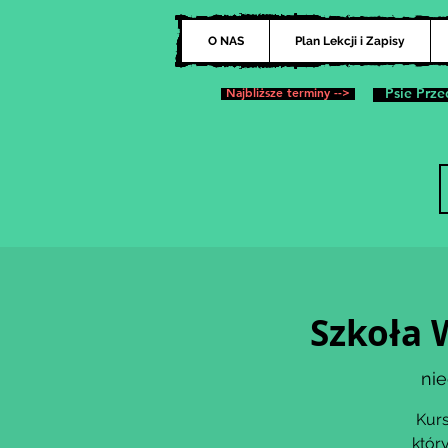
O NAS
Plan Lekcji i Zapisy
Najbliższe terminy -->
Psie Prze
Szkoła 
nie
Kurs
któr