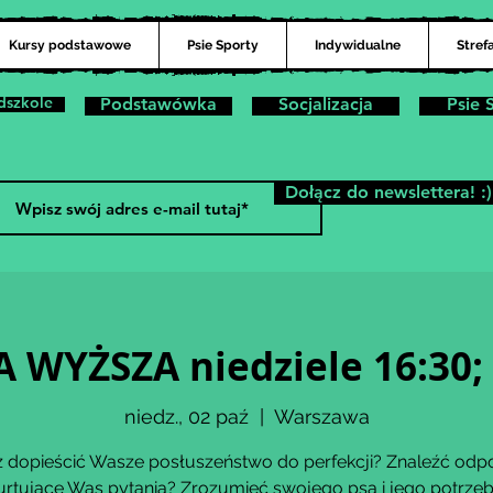
Kursy podstawowe
Psie Sporty
Indywidualne
Stref
dszkole
Podstawówka
Socjalizacja
Psie 
Dołącz do newslettera! :)
 WYŻSZA niedziele 16:30;
niedz., 02 paź
  |  
Warszawa
 dopieścić Wasze posłuszeństwo do perfekcji? Znaleźć odp
urtujące Was pytania? Zrozumieć swojego psa i jego potrzeb