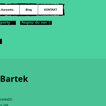
a Kursanta
Blog
KONTAKT
Sporty
Napisz do nas :)
 Bartek
owiedzi
y jak