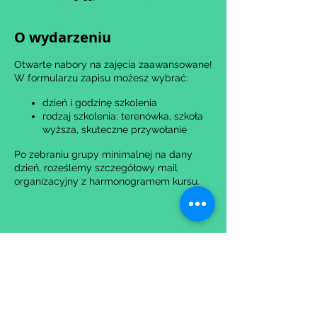
O wydarzeniu
Otwarte nabory na zajęcia zaawansowane!
W formularzu zapisu możesz wybrać:
dzień i godzinę szkolenia
rodzaj szkolenia: terenówka, szkoła
wyższa, skuteczne przywołanie
Po zebraniu grupy minimalnej na dany
dzień, roześlemy szczegółowy mail
organizacyjny z harmonogramem kursu.
W razie jakichkolwiek pytań w sprawie
zapisów:
napisz: martadziedzic@hauvard.pl
zadzwoń: 794 091 766
Udostępnij to wydarzenie
Do PSIObaczenia! :)