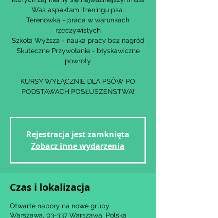
Was aspektami treningu psa.
Terenówka - praca w warunkach
rzeczywistych
Szkoła Wyższa - nauka pracy bez nagród
Skuteczne Przywołanie - błyskawiczne
powroty
KURSY WYŁĄCZNIE DLA PSÓW PO
PODSTAWACH POSŁUSZEŃSTWA!
Rejestracja jest zamknięta
Zobacz inne wydarzenia
Czas i lokalizacja
Otwarte nabory na nowe grupy
Warszawa, 03-337 Warszawa, Polska