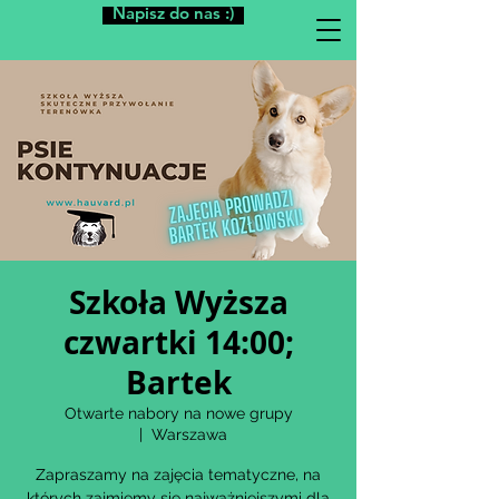
Napisz do nas :)
Szkoła Wyższa
czwartki 14:00;
Bartek
Otwarte nabory na nowe grupy
  |  
Warszawa
Zapraszamy na zajęcia tematyczne, na
których zajmiemy się najważniejszymi dla