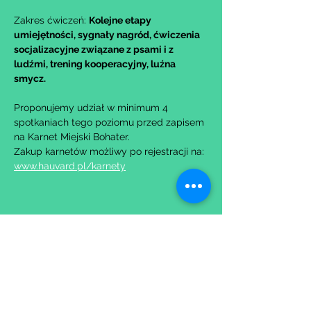
Zakres ćwiczeń: 
Kolejne etapy 
umiejętności, sygnały nagród, ćwiczenia 
socjalizacyjne związane z psami i z 
ludźmi, trening kooperacyjny, luźna 
smycz.
Proponujemy udział w minimum 4 
spotkaniach tego poziomu przed zapisem 
na Karnet Miejski Bohater.
Zakup karnetów możliwy po rejestracji na: 
www.hauvard.pl/karnety
Udostępnij to wydarzenie