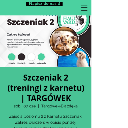
Napisz do nas :)
Szczeniak 2
(treningi z karnetu)
| TARGÓWEK
sob., 07 cze
  |  
Targówek-Białołęka
Zajęcia poziomu 2 z Karnetu Szczeniak.
Zakres ćwiczeń: w opisie poniżej.