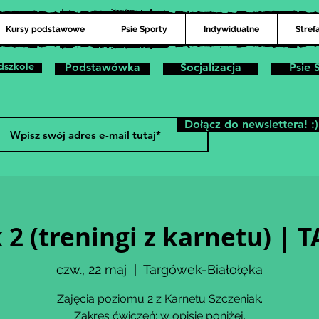
Kursy podstawowe
Psie Sporty
Indywidualne
Stref
dszkole
Podstawówka
Socjalizacja
Psie 
Dołącz do newslettera! :)
 2 (treningi z karnetu) 
czw., 22 maj
  |  
Targówek-Białołęka
Zajęcia poziomu 2 z Karnetu Szczeniak.
Zakres ćwiczeń: w opisie poniżej.