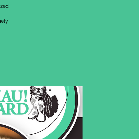
rzed
nety