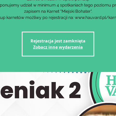
ponujemy udział w minimum 4 spotkaniach tego poziomu p
zapisem na Karnet "Miejski Bohater".
up karnetów możliwy po rejestracji na: www.hauvard.pl/kar
Rejestracja jest zamknięta
Zobacz inne wydarzenia