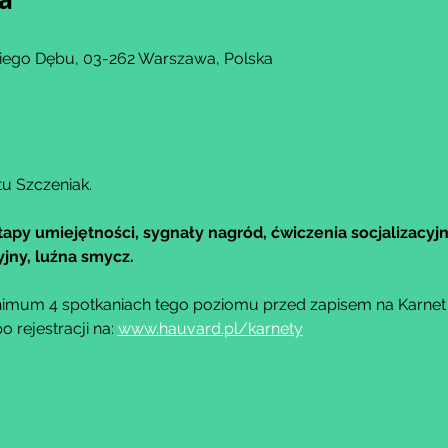
kiego Dębu, 03-262 Warszawa, Polska
tu Szczeniak.
tapy umiejętności, sygnały nagród, ćwiczenia socjalizacyjn
jny, luźna smycz.
imum 4 spotkaniach tego poziomu przed zapisem na Karnet M
rejestracji na: 
www.hauvard.pl/karnety