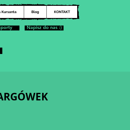
a Kursanta
Blog
KONTAKT
Sporty
Napisz do nas :)
| TARGÓWEK