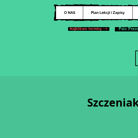
O NAS
Plan Lekcji i Zapisy
Najbliższe terminy -->
Psie Prze
Szczeniak