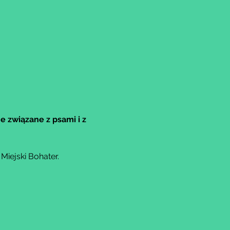
e związane z psami i z 
iejski Bohater.