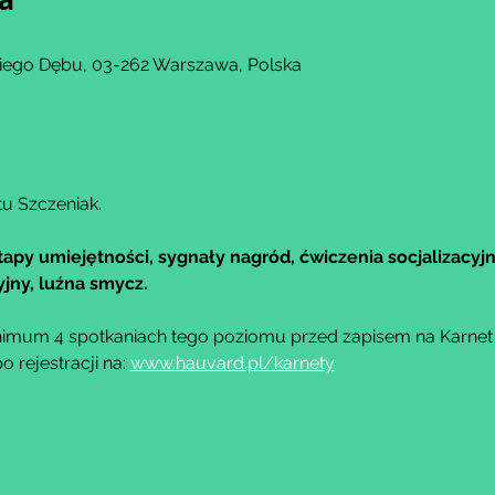
kiego Dębu, 03-262 Warszawa, Polska
tu Szczeniak.
tapy umiejętności, sygnały nagród, ćwiczenia socjalizacyjn
jny, luźna smycz.
imum 4 spotkaniach tego poziomu przed zapisem na Karnet M
rejestracji na: 
www.hauvard.pl/karnety