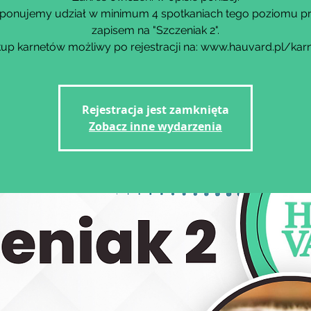
ponujemy udział w minimum 4 spotkaniach tego poziomu p
zapisem na "Szczeniak 2".
up karnetów możliwy po rejestracji na: www.hauvard.pl/kar
Rejestracja jest zamknięta
Zobacz inne wydarzenia