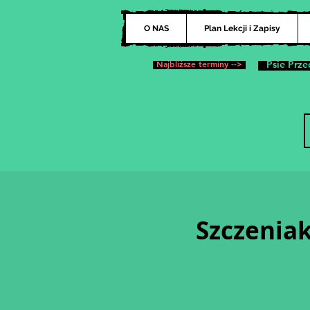
O NAS
Plan Lekcji i Zapisy
Najbliższe terminy -->
Psie Prze
Szczeniak