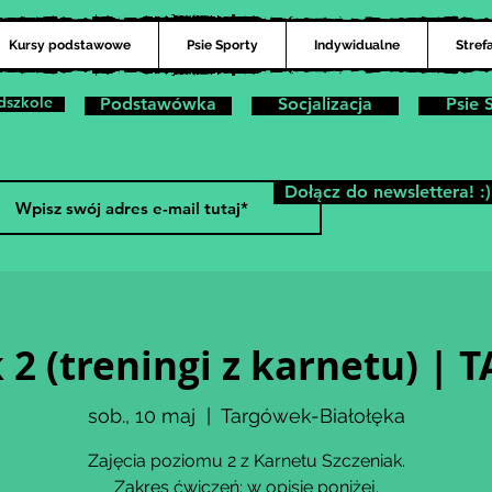
Kursy podstawowe
Psie Sporty
Indywidualne
Stref
dszkole
Podstawówka
Socjalizacja
Psie 
Dołącz do newslettera! :)
 2 (treningi z karnetu) 
sob., 10 maj
  |  
Targówek-Białołęka
Zajęcia poziomu 2 z Karnetu Szczeniak.
Zakres ćwiczeń: w opisie poniżej.