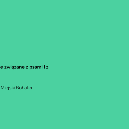
e związane z psami i z 
iejski Bohater.