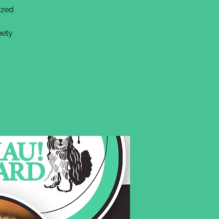
rzed
nety