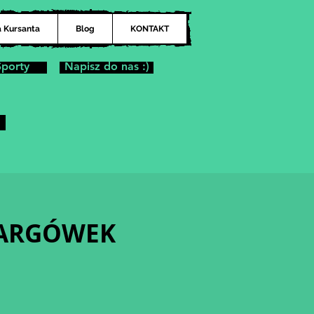
a Kursanta
Blog
KONTAKT
Sporty
Napisz do nas :)
| TARGÓWEK