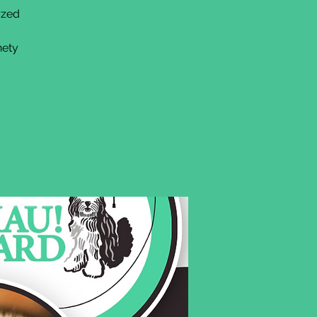
rzed
nety