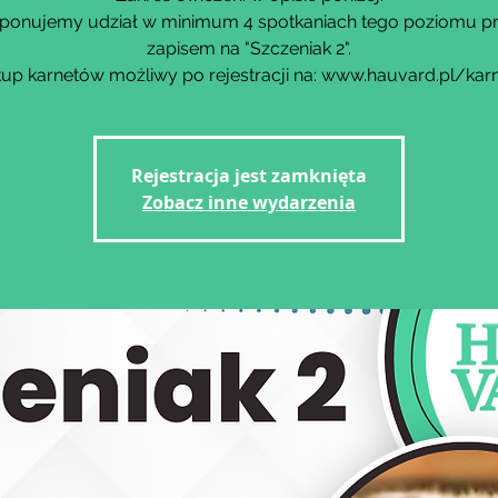
ponujemy udział w minimum 4 spotkaniach tego poziomu p
zapisem na "Szczeniak 2".
up karnetów możliwy po rejestracji na: www.hauvard.pl/kar
Rejestracja jest zamknięta
Zobacz inne wydarzenia