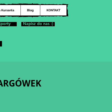
a Kursanta
Blog
KONTAKT
Sporty
Napisz do nas :)
| TARGÓWEK