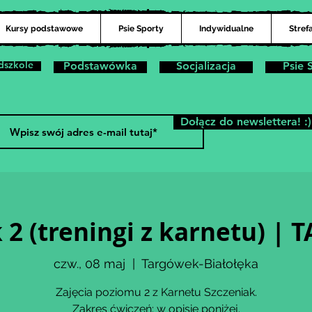
Kursy podstawowe
Psie Sporty
Indywidualne
Stref
dszkole
Podstawówka
Socjalizacja
Psie 
Dołącz do newslettera! :)
 2 (treningi z karnetu) 
czw., 08 maj
  |  
Targówek-Białołęka
Zajęcia poziomu 2 z Karnetu Szczeniak.
Zakres ćwiczeń: w opisie poniżej.