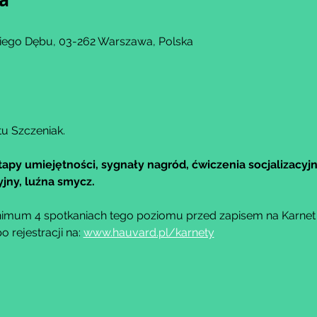
kiego Dębu, 03-262 Warszawa, Polska
tu Szczeniak.
tapy umiejętności, sygnały nagród, ćwiczenia socjalizacyjn
jny, luźna smycz.
imum 4 spotkaniach tego poziomu przed zapisem na Karnet M
rejestracji na: 
www.hauvard.pl/karnety