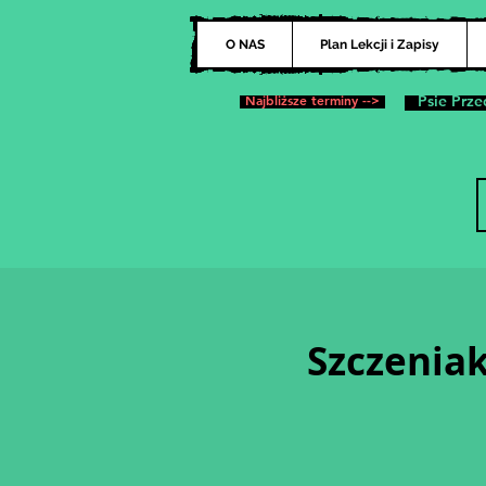
O NAS
Plan Lekcji i Zapisy
Najbliższe terminy -->
Psie Prze
Szczeniak