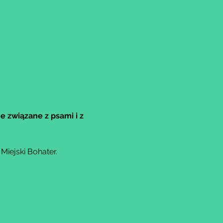
e związane z psami i z 
iejski Bohater.