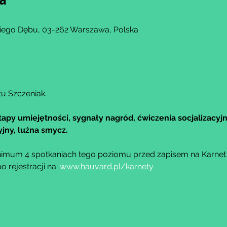
kiego Dębu, 03-262 Warszawa, Polska
tu Szczeniak.
tapy umiejętności, sygnały nagród, ćwiczenia socjalizacyjn
jny, luźna smycz.
imum 4 spotkaniach tego poziomu przed zapisem na Karnet M
rejestracji na: 
www.hauvard.pl/karnety