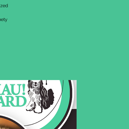
rzed
nety