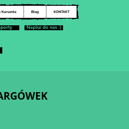
a Kursanta
Blog
KONTAKT
Sporty
Napisz do nas :)
| TARGÓWEK