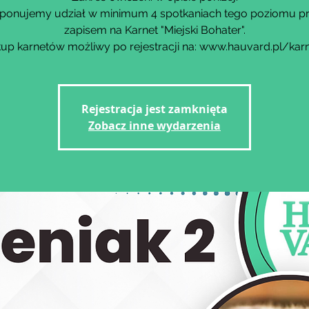
ponujemy udział w minimum 4 spotkaniach tego poziomu p
zapisem na Karnet "Miejski Bohater".
up karnetów możliwy po rejestracji na: www.hauvard.pl/kar
Rejestracja jest zamknięta
Zobacz inne wydarzenia