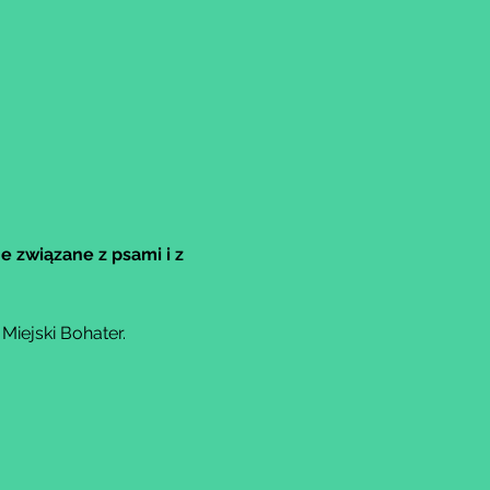
e związane z psami i z 
iejski Bohater.