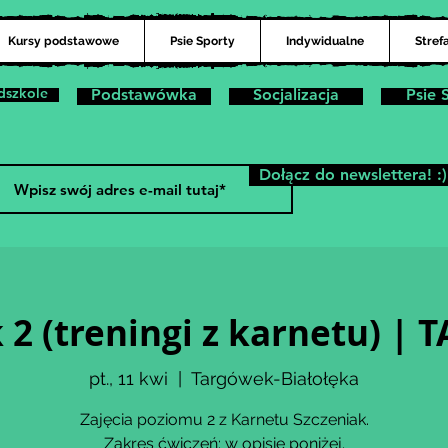
Kursy podstawowe
Psie Sporty
Indywidualne
Stref
dszkole
Podstawówka
Socjalizacja
Psie 
Dołącz do newslettera! :)
 2 (treningi z karnetu) 
pt., 11 kwi
  |  
Targówek-Białołęka
Zajęcia poziomu 2 z Karnetu Szczeniak.
Zakres ćwiczeń: w opisie poniżej.