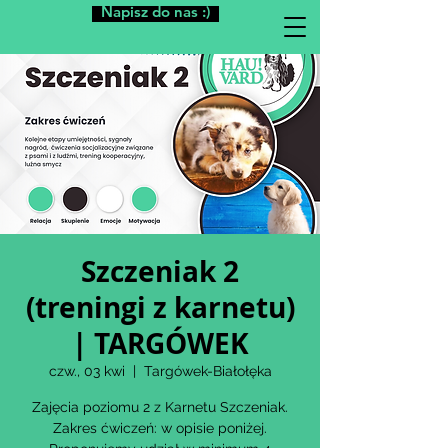
Napisz do nas :)
Szczeniak 2
(treningi z karnetu)
| TARGÓWEK
czw., 03 kwi
  |  
Targówek-Białołęka
Zajęcia poziomu 2 z Karnetu Szczeniak.
Zakres ćwiczeń: w opisie poniżej.