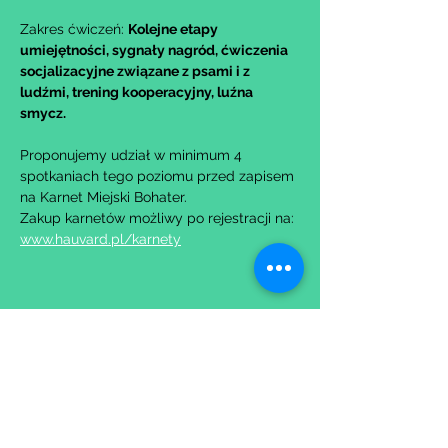
Zakres ćwiczeń: 
Kolejne etapy 
umiejętności, sygnały nagród, ćwiczenia 
socjalizacyjne związane z psami i z 
ludźmi, trening kooperacyjny, luźna 
smycz.
Proponujemy udział w minimum 4 
spotkaniach tego poziomu przed zapisem 
na Karnet Miejski Bohater.
Zakup karnetów możliwy po rejestracji na: 
www.hauvard.pl/karnety
Udostępnij to wydarzenie