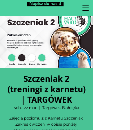
Napisz do nas :)
Szczeniak 2
(treningi z karnetu)
| TARGÓWEK
sob., 22 mar
  |  
Targówek-Białołęka
Zajęcia poziomu 2 z Karnetu Szczeniak.
Zakres ćwiczeń: w opisie poniżej.