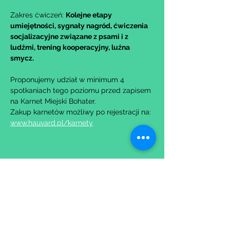
Zakres ćwiczeń: 
Kolejne etapy 
umiejętności, sygnały nagród, ćwiczenia 
socjalizacyjne związane z psami i z 
ludźmi, trening kooperacyjny, luźna 
smycz.
Proponujemy udział w minimum 4 
spotkaniach tego poziomu przed zapisem 
na Karnet Miejski Bohater.
Zakup karnetów możliwy po rejestracji na: 
www.hauvard.pl/karnety
Udostępnij to wydarzenie