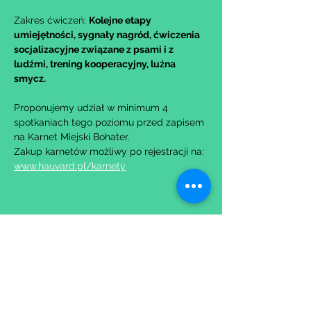
Zakres ćwiczeń: 
Kolejne etapy 
umiejętności, sygnały nagród, ćwiczenia 
socjalizacyjne związane z psami i z 
ludźmi, trening kooperacyjny, luźna 
smycz.
Proponujemy udział w minimum 4 
spotkaniach tego poziomu przed zapisem 
na Karnet Miejski Bohater.
Zakup karnetów możliwy po rejestracji na: 
www.hauvard.pl/karnety
Udostępnij to wydarzenie