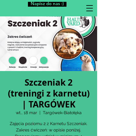
Napisz do nas :)
Szczeniak 2
(treningi z karnetu)
| TARGÓWEK
wt., 18 mar
  |  
Targówek-Białołęka
Zajęcia poziomu 2 z Karnetu Szczeniak.
Zakres ćwiczeń: w opisie poniżej.