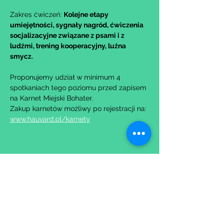
Zakres ćwiczeń: 
Kolejne etapy 
umiejętności, sygnały nagród, ćwiczenia 
socjalizacyjne związane z psami i z 
ludźmi, trening kooperacyjny, luźna 
smycz.
Proponujemy udział w minimum 4 
spotkaniach tego poziomu przed zapisem 
na Karnet Miejski Bohater.
Zakup karnetów możliwy po rejestracji na: 
www.hauvard.pl/karnety
Udostępnij to wydarzenie