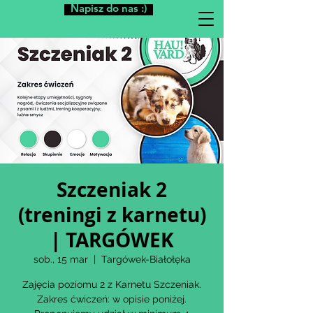
Napisz do nas :)
Szczeniak 2
(treningi z karnetu)
| TARGÓWEK
sob., 15 mar
  |  
Targówek-Białołęka
Zajęcia poziomu 2 z Karnetu Szczeniak.
Zakres ćwiczeń: w opisie poniżej.