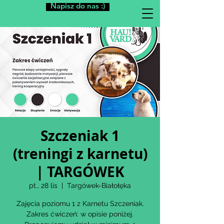
Napisz do nas :)
Szczeniak 1
(treningi z karnetu)
| TARGÓWEK
pt., 28 lis
  |  
Targówek-Białołęka
Zajęcia poziomu 1 z Karnetu Szczeniak.
Zakres ćwiczeń: w opisie poniżej.