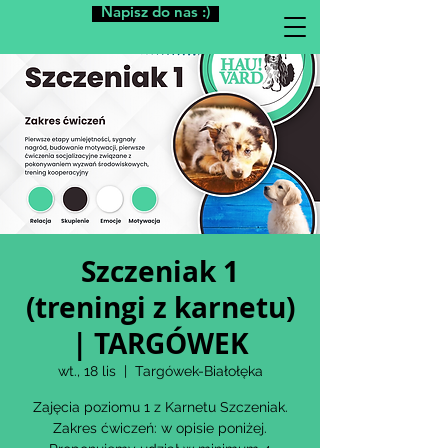
Napisz do nas :)
Szczeniak 1
(treningi z karnetu)
| TARGÓWEK
wt., 18 lis
  |  
Targówek-Białołęka
Zajęcia poziomu 1 z Karnetu Szczeniak.
Zakres ćwiczeń: w opisie poniżej.