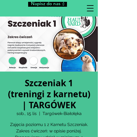
Napisz do nas :)
Szczeniak 1
(treningi z karnetu)
| TARGÓWEK
sob., 15 lis
  |  
Targówek-Białołęka
Zajęcia poziomu 1 z Karnetu Szczeniak.
Zakres ćwiczeń: w opisie poniżej.