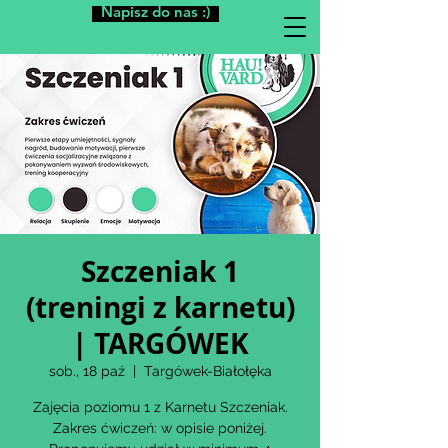
Napisz do nas :)
Szczeniak 1
(treningi z karnetu)
| TARGÓWEK
sob., 18 paź
  |  
Targówek-Białołęka
Zajęcia poziomu 1 z Karnetu Szczeniak.
Zakres ćwiczeń: w opisie poniżej.