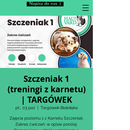
Napisz do nas :)
Szczeniak 1
(treningi z karnetu)
| TARGÓWEK
pt., 03 paź
  |  
Targówek-Białołęka
Zajęcia poziomu 1 z Karnetu Szczeniak.
Zakres ćwiczeń: w opisie poniżej.