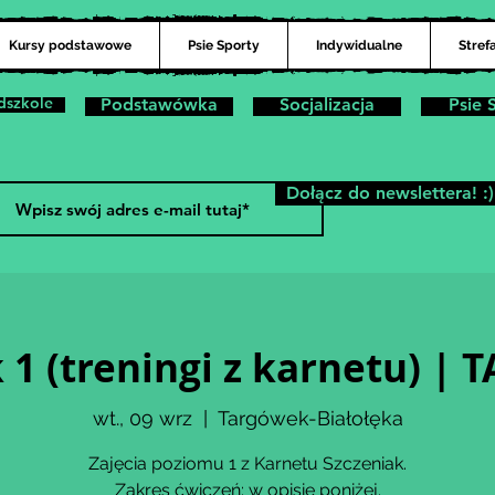
Kursy podstawowe
Psie Sporty
Indywidualne
Stref
dszkole
Podstawówka
Socjalizacja
Psie 
Dołącz do newslettera! :)
 1 (treningi z karnetu) 
wt., 09 wrz
  |  
Targówek-Białołęka
Zajęcia poziomu 1 z Karnetu Szczeniak.
Zakres ćwiczeń: w opisie poniżej.