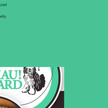
rzed
nety