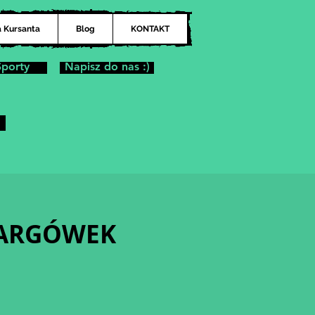
a Kursanta
Blog
KONTAKT
Sporty
Napisz do nas :)
| TARGÓWEK