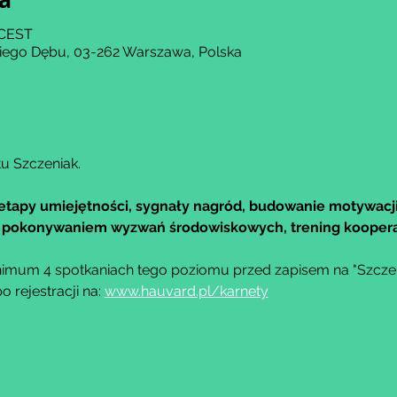
 CEST
kiego Dębu, 03-262 Warszawa, Polska
u Szczeniak.
etapy umiejętności, sygnały nagród, budowanie motywacji
 z pokonywaniem wyzwań środowiskowych, trening kooper
imum 4 spotkaniach tego poziomu przed zapisem na "Szczeni
rejestracji na: 
www.hauvard.pl/karnety