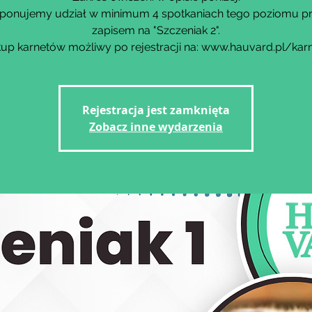
ponujemy udział w minimum 4 spotkaniach tego poziomu p
zapisem na "Szczeniak 2".
up karnetów możliwy po rejestracji na: www.hauvard.pl/kar
Rejestracja jest zamknięta
Zobacz inne wydarzenia