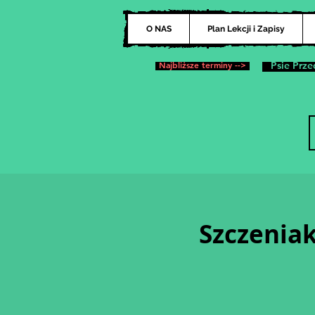
O NAS
Plan Lekcji i Zapisy
Najbliższe terminy -->
Psie Prze
Szczeniak