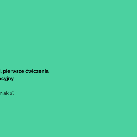
, pierwsze ćwiczenia 
acyjny
ak 2".